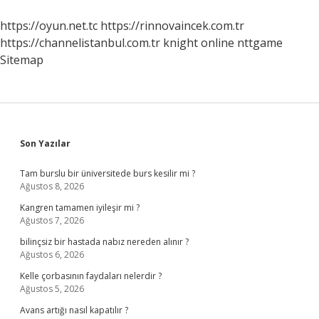
https://oyun.net.tc
https://rinnovaincek.com.tr
https://channelistanbul.com.tr
knight online
nttgame
Sitemap
Sidebar
Son Yazılar
Tam burslu bir üniversitede burs kesilir mi ?
Ağustos 8, 2026
Kangren tamamen iyileşir mi ?
Ağustos 7, 2026
bilinçsiz bir hastada nabız nereden alınır ?
Ağustos 6, 2026
Kelle çorbasının faydaları nelerdir ?
Ağustos 5, 2026
Avans artığı nasıl kapatılır ?