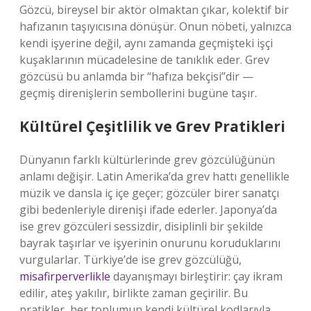
Gözcü, bireysel bir aktör olmaktan çıkar, kolektif bir
hafızanın taşıyıcısına dönüşür. Onun nöbeti, yalnızca
kendi işyerine değil, aynı zamanda geçmişteki işçi
kuşaklarının mücadelesine de tanıklık eder. Grev
gözcüsü bu anlamda bir “hafıza bekçisi”dir —
geçmiş direnişlerin sembollerini bugüne taşır.
Kültürel Çeşitlilik ve Grev Pratikleri
Dünyanın farklı kültürlerinde grev gözcülüğünün
anlamı değişir. Latin Amerika’da grev hattı genellikle
müzik ve dansla iç içe geçer; gözcüler birer sanatçı
gibi bedenleriyle direnişi ifade ederler. Japonya’da
ise grev gözcüleri sessizdir, disiplinli bir şekilde
bayrak taşırlar ve işyerinin onurunu koruduklarını
vurgularlar. Türkiye’de ise grev gözcülüğü,
misafirperverlikle
dayanışmayı birleştirir: çay ikram
edilir, ateş yakılır, birlikte zaman geçirilir. Bu
pratikler, her toplumun kendi kültürel kodlarıyla