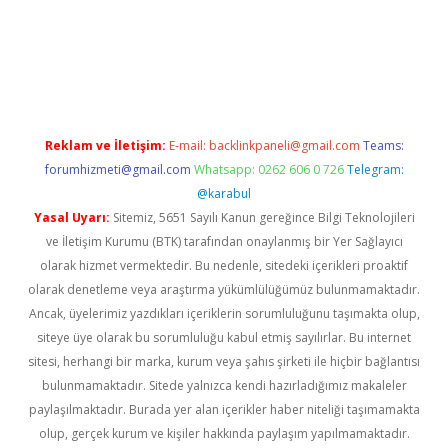
per giriş adresi
betexper.xyz
m elexbet
Reklam ve İletişim:
E-mail:
backlinkpaneli@gmail.com
Teams:
forumhizmeti@gmail.com
Whatsapp: 0262 606 0 726
Telegram:
@karabul
Yasal Uyarı:
Sitemiz, 5651 Sayılı Kanun gereğince Bilgi Teknolojileri
ve İletişim Kurumu (BTK) tarafından onaylanmış bir Yer Sağlayıcı
olarak hizmet vermektedir. Bu nedenle, sitedeki içerikleri proaktif
olarak denetleme veya araştırma yükümlülüğümüz bulunmamaktadır.
Ancak, üyelerimiz yazdıkları içeriklerin sorumluluğunu taşımakta olup,
siteye üye olarak bu sorumluluğu kabul etmiş sayılırlar. Bu internet
sitesi, herhangi bir marka, kurum veya şahıs şirketi ile hiçbir bağlantısı
bulunmamaktadır. Sitede yalnızca kendi hazırladığımız makaleler
paylaşılmaktadır. Burada yer alan içerikler haber niteliği taşımamakta
olup, gerçek kurum ve kişiler hakkında paylaşım yapılmamaktadır.