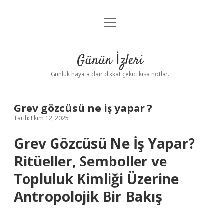
menüyü
Anasayfa
aç
Gizlilik Politikası
Günün İzleri
Yasal Uyarı
Günlük hayata dair dikkat çekici kısa notlar.
Hakkımızda
Grev gözcüsü ne iş yapar ?
Tarih: Ekim 12, 2025
Grev Gözcüsü Ne İş Yapar?
Ritüeller, Semboller ve
Topluluk Kimliği Üzerine
Antropolojik Bir Bakış