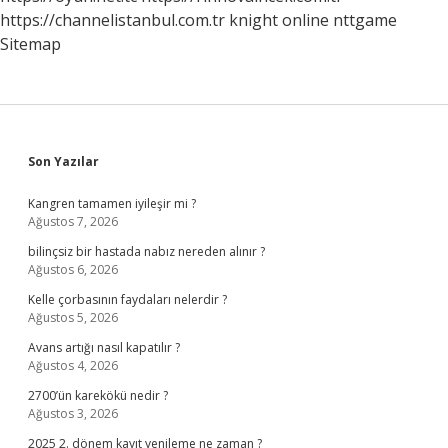
https://channelistanbul.com.tr
knight online
nttgame
Sitemap
Sidebar
Son Yazılar
Kangren tamamen iyileşir mi ?
Ağustos 7, 2026
bilinçsiz bir hastada nabız nereden alınır ?
Ağustos 6, 2026
Kelle çorbasının faydaları nelerdir ?
Ağustos 5, 2026
Avans artığı nasıl kapatılır ?
Ağustos 4, 2026
2700’ün karekökü nedir ?
Ağustos 3, 2026
2025 2. dönem kayıt yenileme ne zaman ?