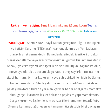
sino
ilbet yeni giriş
Betexper giriş adresi
betexper.xyz
m elexb
Reklam ve İletişim:
E-mail:
backlinkpaneli@gmail.com
Teams:
forumhizmeti@gmail.com
Whatsapp: 0262 606 0 726
Telegram:
@karabul
Yasal Uyarı:
Sitemiz, 5651 Sayılı Kanun gereğince Bilgi Teknolojileri
ve İletişim Kurumu (BTK) tarafından onaylanmış bir Yer Sağlayıcı
olarak hizmet vermektedir. Bu nedenle, sitedeki içerikleri proaktif
olarak denetleme veya araştırma yükümlülüğümüz bulunmamaktadır.
Ancak, üyelerimiz yazdıkları içeriklerin sorumluluğunu taşımakta olup,
siteye üye olarak bu sorumluluğu kabul etmiş sayılırlar. Bu internet
sitesi, herhangi bir marka, kurum veya şahıs şirketi ile hiçbir bağlantısı
bulunmamaktadır. Sitede yalnızca kendi hazırladığımız makaleler
paylaşılmaktadır. Burada yer alan içerikler haber niteliği taşımamakta
olup, gerçek kurum ve kişiler hakkında paylaşım yapılmamaktadır.
Gerçek kurum ve kişiler ile isim benzerlikleri tamamen tesadüfidir.
Sitemiz, kar amacı gütmeyen ve tamamen ücretsiz bir bilgi paylaşım