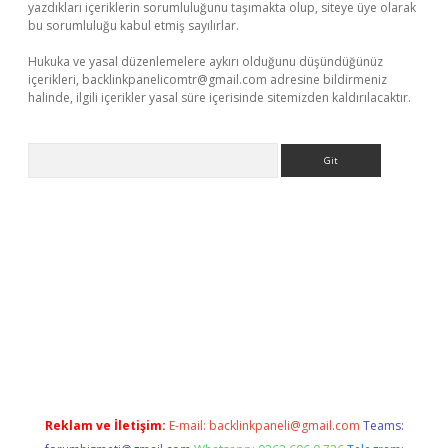
yazdıkları içeriklerin sorumluluğunu taşımakta olup, siteye üye olarak
bu sorumluluğu kabul etmiş sayılırlar.
Hukuka ve yasal düzenlemelere aykırı olduğunu düşündüğünüz
içerikleri,
backlinkpanelicomtr@gmail.com
adresine bildirmeniz
halinde, ilgili içerikler yasal süre içerisinde sitemizden kaldırılacaktır.
Arama
texper giriş adresi
betexper.xyz
m elexbet
Reklam ve İletişim:
E-mail:
backlinkpaneli@gmail.com
Teams: