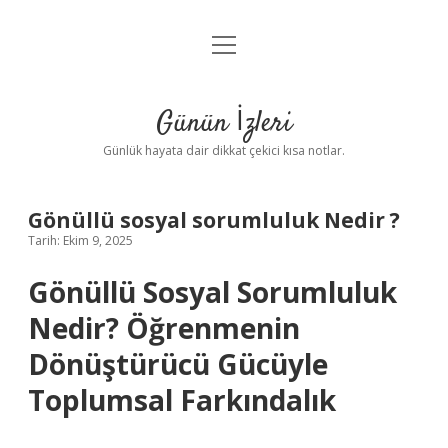
menüyü
Anasayfa
aç
Gizlilik Politikası
Günün İzleri
Yasal Uyarı
Günlük hayata dair dikkat çekici kısa notlar.
Hakkımızda
Gönüllü sosyal sorumluluk Nedir ?
Tarih: Ekim 9, 2025
Gönüllü Sosyal Sorumluluk
Nedir? Öğrenmenin
Dönüştürücü Gücüyle
Toplumsal Farkındalık