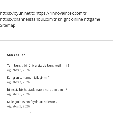
https://oyun.net.tc
https://rinnovaincek.com.tr
https://channelistanbul.com.tr
knight online
nttgame
Sitemap
Sidebar
Son Yazılar
Tam burslu bir üniversitede burs kesilir mi ?
Ağustos 8, 2026
Kangren tamamen iyileşir mi ?
Ağustos 7, 2026
bilinçsiz bir hastada nabız nereden alınır ?
Ağustos 6, 2026
Kelle çorbasının faydaları nelerdir ?
Ağustos 5, 2026