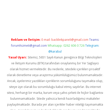
r giriş adresi
betexper.xyz
m elexbet
Reklam ve İletişim:
E-mail:
backlinkpaneli@gmail.com
Teams:
forumhizmeti@gmail.com
Whatsapp: 0262 606 0 726
Telegram:
@karabul
Yasal Uyarı:
Sitemiz, 5651 Sayılı Kanun gereğince Bilgi Teknolojileri
ve İletişim Kurumu (BTK) tarafından onaylanmış bir Yer Sağlayıcı
olarak hizmet vermektedir. Bu nedenle, sitedeki içerikleri proaktif
olarak denetleme veya araştırma yükümlülüğümüz bulunmamaktadır.
Ancak, üyelerimiz yazdıkları içeriklerin sorumluluğunu taşımakta olup,
siteye üye olarak bu sorumluluğu kabul etmiş sayılırlar. Bu internet
sitesi, herhangi bir marka, kurum veya şahıs şirketi ile hiçbir bağlantısı
bulunmamaktadır. Sitede yalnızca kendi hazırladığımız makaleler
paylaşılmaktadır. Burada yer alan içerikler haber niteliği taşımamakta