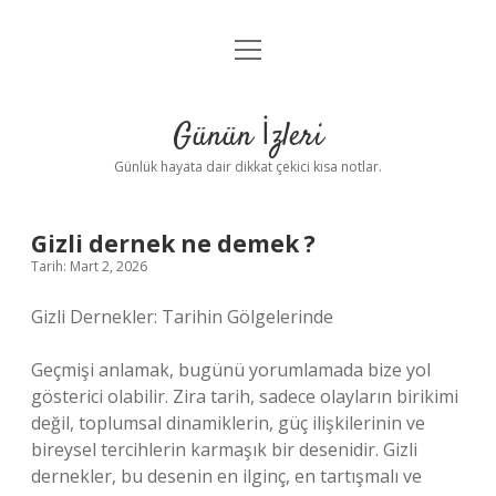
menüyü
Anasayfa
aç
Gizlilik Politikası
Günün İzleri
Yasal Uyarı
Günlük hayata dair dikkat çekici kısa notlar.
Hakkımızda
Gizli dernek ne demek ?
Tarih: Mart 2, 2026
Gizli Dernekler: Tarihin Gölgelerinde
Geçmişi anlamak, bugünü yorumlamada bize yol
gösterici olabilir. Zira tarih, sadece olayların birikimi
değil, toplumsal dinamiklerin, güç ilişkilerinin ve
bireysel tercihlerin karmaşık bir desenidir. Gizli
dernekler, bu desenin en ilginç, en tartışmalı ve