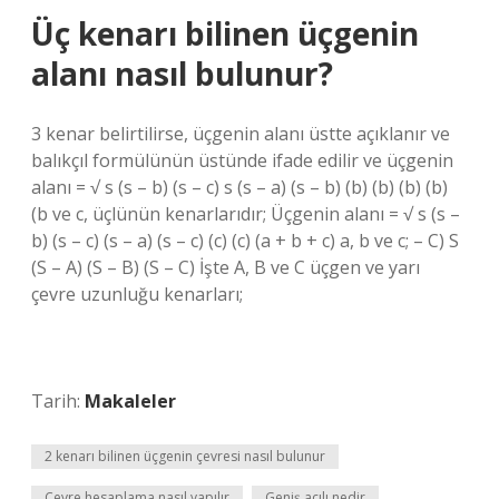
Üç kenarı bilinen üçgenin
alanı nasıl bulunur?
3 kenar belirtilirse, üçgenin alanı üstte açıklanır ve
balıkçıl formülünün üstünde ifade edilir ve üçgenin
alanı = √ s (s – b) (s – c) s (s – a) (s – b) (b) (b) (b) (b)
(b ve c, üçlünün kenarlarıdır; Üçgenin alanı = √ s (s –
b) (s – c) (s – a) (s – c) (c) (c) (a + b + c) a, b ve c; – C) S
(S – A) (S – B) (S – C) İşte A, B ve C üçgen ve yarı
çevre uzunluğu kenarları;
Tarih:
Makaleler
2 kenarı bilinen üçgenin çevresi nasıl bulunur
Çevre hesaplama nasıl yapılır
Geniş açılı nedir