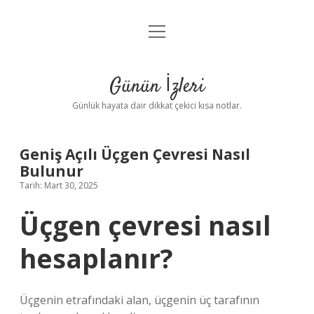
menüyü
Anasayfa
aç
Gizlilik Politikası
Günün İzleri
Yasal Uyarı
Günlük hayata dair dikkat çekici kısa notlar.
Hakkımızda
Geniş Açılı Üçgen Çevresi Nasıl
Bulunur
Tarih: Mart 30, 2025
Üçgen çevresi nasıl
hesaplanır?
Üçgenin etrafındaki alan, üçgenin üç tarafının