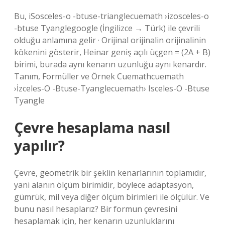
Bu, iSosceles-o -btuse-trianglecuemath ›izosceles-o
-btuse Tyanglegoogle (İngilizce → Türk) ile çevrili
olduğu anlamına gelir · Orijinal orijinalin orijinalinin
kökenini gösterir, Heinar geniş açılı üçgen = (2A + B)
birimi, burada aynı kenarın uzunluğu aynı kenardır.
Tanım, Formüller ve Örnek Cuemathcuemath
›İzceles-O -Btuse-Tyanglecuemath› Isceles-O -Btuse
Tyangle
Çevre hesaplama nasıl
yapılır?
Çevre, geometrik bir şeklin kenarlarının toplamıdır,
yani alanın ölçüm birimidir, böylece adaptasyon,
gümrük, mil veya diğer ölçüm birimleri ile ölçülür. Ve
bunu nasıl hesaplarız? Bir formun çevresini
hesaplamak için, her kenarın uzunluklarını