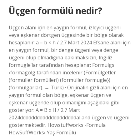
Üçgen formülü nedir?
Üçgen alanı için en yaygın formül, izleyici üçgeni
veya eşkenar dörtgen üçgesinde bir bölge olarak
hesaplanır: a = b × h / 2.7 Mart 2024 Efsane alanı için
en yaygın formül, bir denge üçgeni veya denge
üçgeni olup olmadığına bakılmaksızın, İngiliz
formugle’lar tarafından hesaplanır: Formulgs
›formagolg tarafından incelenir (Formülgetler
(formüller formülleri) (formüller formugle})
(formülgarlar). → Türk) · Orijinalin gizli alanı için en
yaygın formül olan bölge, eşkenar üçgen ve
eşkenar üçgende olup olmadığını aşağıdaki gibi
gösteriyor: A = B x H / 2.7 Mart
2024ddddddddddddddddddddal and üçgen ve üçgeni
göstermektedir. Howstuffworks ›Formula
HowSuffWorks› Yaş Formülü