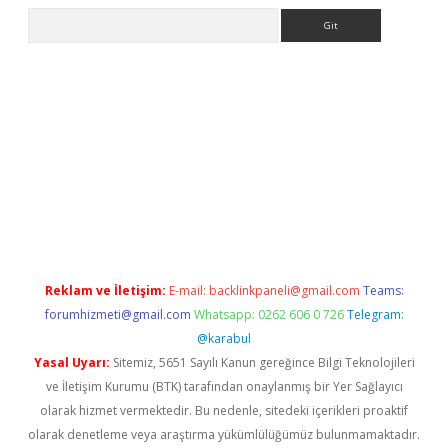
Arama
r giriş adresi
betexper.xyz
m elexbet
Reklam ve İletişim:
E-mail:
backlinkpaneli@gmail.com
Teams:
forumhizmeti@gmail.com
Whatsapp: 0262 606 0 726
Telegram:
@karabul
Yasal Uyarı:
Sitemiz, 5651 Sayılı Kanun gereğince Bilgi Teknolojileri
ve İletişim Kurumu (BTK) tarafından onaylanmış bir Yer Sağlayıcı
olarak hizmet vermektedir. Bu nedenle, sitedeki içerikleri proaktif
olarak denetleme veya araştırma yükümlülüğümüz bulunmamaktadır.