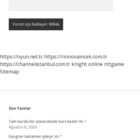
https://oyun.net.tc
https://rinnovaincek.com.tr
https://channelistanbul.com.tr
knight online
nttgame
Sitemap
Sidebar
Son Yazılar
Tam burslu bir üniversitede burs kesilir mi ?
Ağustos 8, 2026
Kangren tamamen iyileşir mi ?