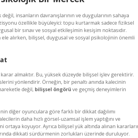
değil, insanların davranışlarının ve duygularının sahaya
isyonu özellikle büyüleyici: topu kurtarmak sadece fiziksel
ygusal bir sınav ve sosyal etkileşimin kesişim noktasıdır.
ele alırken, bilişsel, duygusal ve sosyal psikolojinin önemli
kat
 karar almaktır. Bu, yüksek düzeyde bilişsel işlev gerektirir.
kslerini yönlendirir. Örneğin, bir penaltı anında kalecinin
hareketle değil,
bilişsel öngörü
ve geçmiş deneyimlerin
nin diğer oyunculara göre farklı bir dikkat dağılımı
alecilerin daha hızlı görsel-uzamsal işlem yaptığını ve
 ortaya koyuyor. Ayrıca bilişsel yük altında alınan kararları
larında dikkati sürdürmenin zorlukları üzerinde duruluyor.