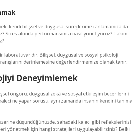
lamak
ek, kendi bilişsel ve duygusal süreçlerimizi anlamamıza da
oruz? Stres altında performansımızı nasıl yönetiyoruz? Takım
z?
ir laboratuvarıdır. Bilişsel, duygusal ve sosyal psikoloji
ranışlarını derinlemesine değerlendirmemize olanak tanır.
lojiyi Deneyimlemek
lişsel öngörü, duygusal zekâ ve sosyal etkileşim becerilerini
a kaleci ne yapar sorusu, aynı zamanda insanın kendini tanım
 üzerine düşündüğünüzde, sahadaki kaleci gibi reflekslerinizi
eri yönetmek için hangi stratejileri uygulayabilirsiniz? Belki