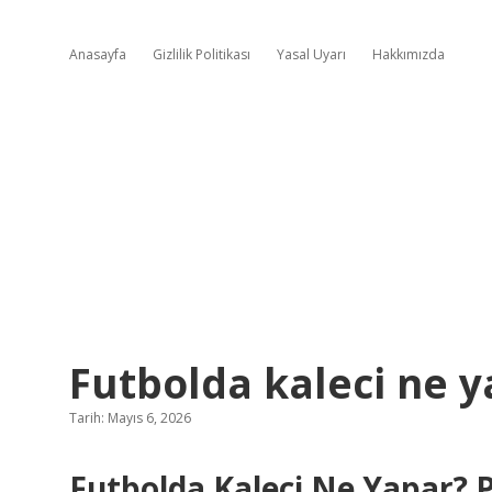
Anasayfa
Gizlilik Politikası
Yasal Uyarı
Hakkımızda
Futbolda kaleci ne y
Tarih: Mayıs 6, 2026
Futbolda Kaleci Ne Yapar? P