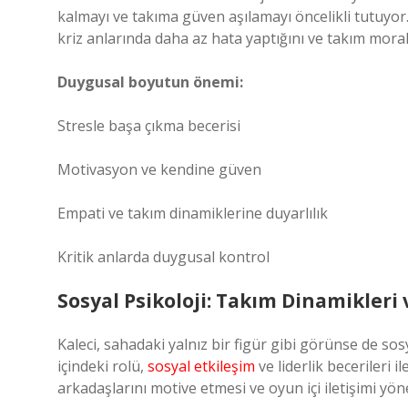
kalmayı ve takıma güven aşılamayı öncelikli tutuyor
kriz anlarında daha az hata yaptığını ve takım morali
Duygusal boyutun önemi:
Stresle başa çıkma becerisi
Motivasyon ve kendine güven
Empati ve takım dinamiklerine duyarlılık
Kritik anlarda duygusal kontrol
Sosyal Psikoloji: Takım Dinamikleri 
Kaleci, sahadaki yalnız bir figür gibi görünse de s
içindeki rolü,
sosyal etkileşim
ve liderlik becerileri 
arkadaşlarını motive etmesi ve oyun içi iletişimi yön