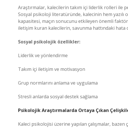
Araştırmalar, kalecilerin takım içi liderlik rolleri 
Sosyal psikoloji literatüründe, kalecinin hem yazıl
kapasitesi, maçın sonucunu etkileyen önemli faktörle
iletişim kuran kalecilerin, savunma hattındaki hat
Sosyal psikolojik özellikler:
Liderlik ve yönlendirme
Takım içi iletişim ve motivasyon
Grup normlarını anlama ve uygulama
Stresli anlarda sosyal destek sağlama
Psikolojik Araştırmalarda Ortaya Çıkan Çelişkil
Kaleci psikolojisi üzerine yapılan çalışmalar, bazen ç