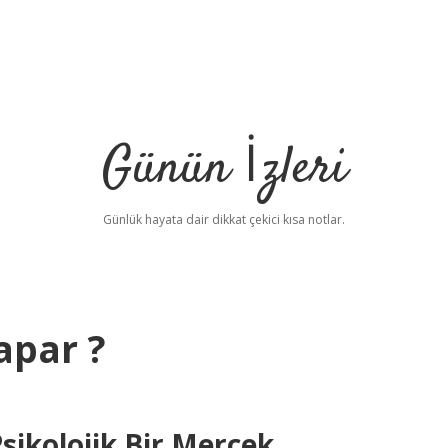
Günün İzleri
Günlük hayata dair dikkat çekici kısa notlar.
apar ?
betc
sikolojik Bir Mercek