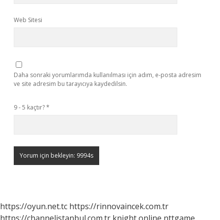
Web Sitesi
Daha sonraki yorumlarımda kullanılması için adım, e-posta adresim
ve site adresim bu tarayıcıya kaydedilsin.
9 - 5 kaçtır?
*
https://oyun.net.tc
https://rinnovaincek.com.tr
https://channelistanbul.com.tr
knight online
nttgame