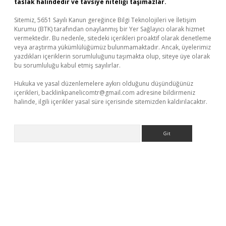
taslak halindedir ve tavsiye niteliği taşımazlar.
Sitemiz, 5651 Sayılı Kanun gereğince Bilgi Teknolojileri ve İletişim
Kurumu (BTK) tarafından onaylanmış bir Yer Sağlayıcı olarak hizmet
vermektedir. Bu nedenle, sitedeki içerikleri proaktif olarak denetleme
veya araştırma yükümlülüğümüz bulunmamaktadır. Ancak, üyelerimiz
yazdıkları içeriklerin sorumluluğunu taşımakta olup, siteye üye olarak
bu sorumluluğu kabul etmiş sayılırlar.
Hukuka ve yasal düzenlemelere aykırı olduğunu düşündüğünüz
içerikleri,
backlinkpanelicomtr@gmail.com
adresine bildirmeniz
halinde, ilgili içerikler yasal süre içerisinde sitemizden kaldırılacaktır.
Arama
per giriş adresi
betexper.xyz
m elexbet