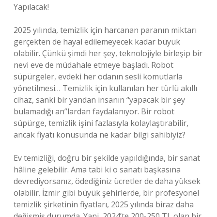
Yapılacak!
2025 yılında, temizlik için harcanan paranın miktarı
gerçekten de hayal edilemeyecek kadar büyük
olabilir. Çünkü şimdi her şey, teknolojiyle birleşip bir
nevi eve de müdahale etmeye başladı. Robot
süpürgeler, evdeki her odanın sesli komutlarla
yönetilmesi… Temizlik için kullanılan her türlü akıllı
cihaz, sanki bir yandan insanın “yapacak bir şey
bulamadığı an”lardan faydalanıyor. Bir robot
süpürge, temizlik işini fazlasıyla kolaylaştırabilir,
ancak fiyatı konusunda ne kadar bilgi sahibiyiz?
Ev temizliği, doğru bir şekilde yapıldığında, bir sanat
hâline gelebilir. Ama tabi ki o sanatı başkasına
devrediyorsanız, ödediğiniz ücretler de daha yüksek
olabilir. İzmir gibi büyük şehirlerde, bir profesyonel
temizlik şirketinin fiyatları, 2025 yılında biraz daha
değişmiş durumda. Yani, 2024’te 200-250 TL olan bir