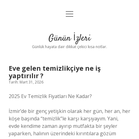
menüyü
Anasayfa
aç
Gizlilik Politikası
Günün İzleri
Yasal Uyarı
Günlük hayata dair dikkat çekici kısa notlar.
Hakkımızda
Eve gelen temizlikçiye ne iş
yaptırılır ?
Tarih: Mart 31, 2026
2025 Ev Temizlik Fiyatları Ne Kadar?
İzmir’de bir genç yetişkin olarak her gün, her an, her
köşe başında “temizlik”le karşı karşıyayım. Yani,
evde kendime zaman ayırıp mutfakta bir şeyler
yaparken, halının üzerindeki kırıntılara gözüm