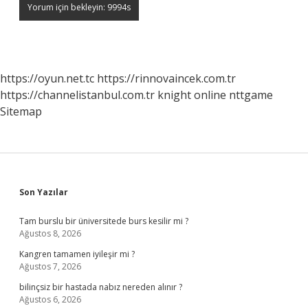
https://oyun.net.tc
https://rinnovaincek.com.tr
https://channelistanbul.com.tr
knight online
nttgame
Sitemap
Sidebar
Son Yazılar
Tam burslu bir üniversitede burs kesilir mi ?
Ağustos 8, 2026
Kangren tamamen iyileşir mi ?
Ağustos 7, 2026
bilinçsiz bir hastada nabız nereden alınır ?
Ağustos 6, 2026