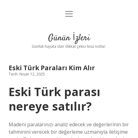
menüyü
Anasayfa
aç
Gizlilik Politikası
Günün İzleri
Yasal Uyarı
Günlük hayata dair dikkat çekici kısa notlar.
Hakkımızda
Eski Türk Paraları Kim Alır
Tarih: Nisan 12, 2025
Eski Türk parası
nereye satılır?
Madeni paralarınızı analiz edecek ve değerlerinin bir
tahminini verecek bir değerleme uzmanıyla iletişime