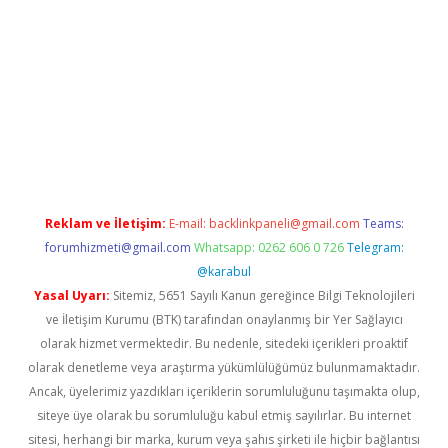
iriş adresi
betexper.xyz
m elexbet
Reklam ve İletişim:
E-mail:
backlinkpaneli@gmail.com
Teams:
forumhizmeti@gmail.com
Whatsapp: 0262 606 0 726
Telegram:
@karabul
Yasal Uyarı:
Sitemiz, 5651 Sayılı Kanun gereğince Bilgi Teknolojileri
ve İletişim Kurumu (BTK) tarafından onaylanmış bir Yer Sağlayıcı
olarak hizmet vermektedir. Bu nedenle, sitedeki içerikleri proaktif
olarak denetleme veya araştırma yükümlülüğümüz bulunmamaktadır.
Ancak, üyelerimiz yazdıkları içeriklerin sorumluluğunu taşımakta olup,
siteye üye olarak bu sorumluluğu kabul etmiş sayılırlar. Bu internet
sitesi, herhangi bir marka, kurum veya şahıs şirketi ile hiçbir bağlantısı