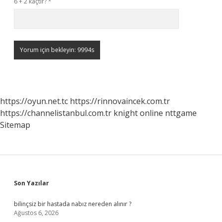
6 + 2 kaçtır?
*
https://oyun.net.tc
https://rinnovaincek.com.tr
https://channelistanbul.com.tr
knight online
nttgame
Sitemap
Sidebar
Son Yazılar
bilinçsiz bir hastada nabız nereden alınır ?
Ağustos 6, 2026