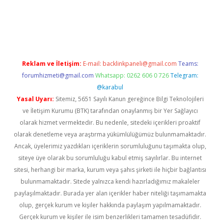
 giriş adresi
betexper.xyz
m elexbet
Reklam ve İletişim:
E-mail:
backlinkpaneli@gmail.com
Teams:
forumhizmeti@gmail.com
Whatsapp: 0262 606 0 726
Telegram:
@karabul
Yasal Uyarı:
Sitemiz, 5651 Sayılı Kanun gereğince Bilgi Teknolojileri
ve İletişim Kurumu (BTK) tarafından onaylanmış bir Yer Sağlayıcı
olarak hizmet vermektedir. Bu nedenle, sitedeki içerikleri proaktif
olarak denetleme veya araştırma yükümlülüğümüz bulunmamaktadır.
Ancak, üyelerimiz yazdıkları içeriklerin sorumluluğunu taşımakta olup,
siteye üye olarak bu sorumluluğu kabul etmiş sayılırlar. Bu internet
sitesi, herhangi bir marka, kurum veya şahıs şirketi ile hiçbir bağlantısı
bulunmamaktadır. Sitede yalnızca kendi hazırladığımız makaleler
paylaşılmaktadır. Burada yer alan içerikler haber niteliği taşımamakta
olup, gerçek kurum ve kişiler hakkında paylaşım yapılmamaktadır.
Gerçek kurum ve kişiler ile isim benzerlikleri tamamen tesadüfidir.