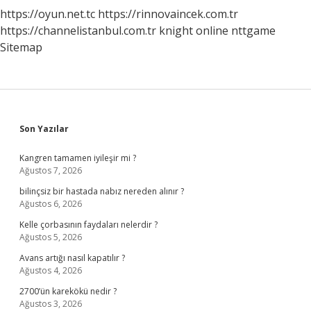
https://oyun.net.tc
https://rinnovaincek.com.tr
https://channelistanbul.com.tr
knight online
nttgame
Sitemap
Sidebar
Son Yazılar
Kangren tamamen iyileşir mi ?
Ağustos 7, 2026
bilinçsiz bir hastada nabız nereden alınır ?
Ağustos 6, 2026
Kelle çorbasının faydaları nelerdir ?
Ağustos 5, 2026
Avans artığı nasıl kapatılır ?
Ağustos 4, 2026
2700’ün karekökü nedir ?
Ağustos 3, 2026