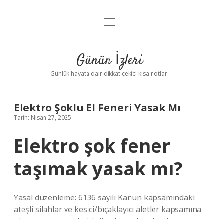
menüyü
Anasayfa
aç
Gizlilik Politikası
Günün İzleri
Yasal Uyarı
Günlük hayata dair dikkat çekici kısa notlar.
Hakkımızda
Elektro Şoklu El Feneri Yasak Mı
Tarih: Nisan 27, 2025
Elektro şok fener
taşımak yasak mı?
Yasal düzenleme: 6136 sayılı Kanun kapsamındaki
ateşli silahlar ve kesici/bıçaklayıcı aletler kapsamına