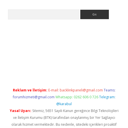
Arama
 giriş adresi
betexper.xyz
m elexbet
Reklam ve İletişim:
E-mail:
backlinkpaneli@gmail.com
Teams:
forumhizmeti@gmail.com
Whatsapp: 0262 606 0 726
Telegram:
@karabul
Yasal Uyarı:
Sitemiz, 5651 Sayılı Kanun gereğince Bilgi Teknolojileri
ve İletişim Kurumu (BTK) tarafından onaylanmış bir Yer Sağlayıcı
olarak hizmet vermektedir. Bu nedenle, sitedeki içerikleri proaktif