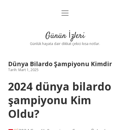
menüyü
Anasayfa
aç
Gizlilik Politikası
Günün İzleri
Yasal Uyarı
Günlük hayata dair dikkat çekici kısa notlar.
Hakkımızda
Dünya Bilardo Şampiyonu Kimdir
Tarih: Mart 1, 2025
2024 dünya bilardo
şampiyonu Kim
Oldu?