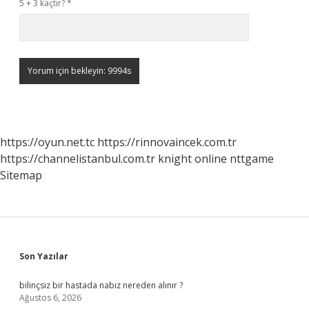
5 + 3 kaçtır?
*
https://oyun.net.tc
https://rinnovaincek.com.tr
https://channelistanbul.com.tr
knight online
nttgame
Sitemap
Sidebar
Son Yazılar
bilinçsiz bir hastada nabız nereden alınır ?
Ağustos 6, 2026