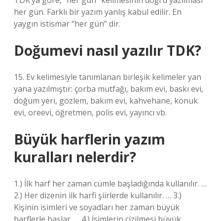
TDK’ya göre, “her gün” kelimesinin doğru yazılması
her gün. Farklı bir yazım yanlış kabul edilir. En
yaygın istismar “her gün” dir.
Doğumevi nasıl yazılır TDK?
15. Ev kelimesiyle tanımlanan birleşik kelimeler yan
yana yazılmıştır: çorba mutfağı, bakım evi, baskı evi,
doğum yeri, gözlem, bakım evi, kahvehane, konuk
evi, oreevi, öğretmen, polis evi, yayıncı vb.
Büyük harflerin yazım
kuralları nelerdir?
1.) İlk harf her zaman cümle başladığında kullanılır. …
2.) Her dizenin ilk harfi şiirlerde kullanılır. … 3.)
Kişinin isimleri ve soyadları her zaman büyük
harflerle başlar. … 4.) İsimlerin çizilmesi büyük