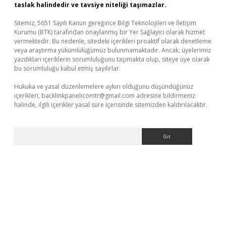
taslak halindedir ve tavsiye niteliği taşımazlar.
Sitemiz, 5651 Sayılı Kanun gereğince Bilgi Teknolojileri ve İletişim
Kurumu (BTK) tarafından onaylanmış bir Yer Sağlayıcı olarak hizmet
vermektedir. Bu nedenle, sitedeki içerikleri proaktif olarak denetleme
veya araştırma yükümlülüğümüz bulunmamaktadır. Ancak, üyelerimiz
yazdıkları içeriklerin sorumluluğunu taşımakta olup, siteye üye olarak
bu sorumluluğu kabul etmiş sayılırlar.
Hukuka ve yasal düzenlemelere aykırı olduğunu düşündüğünüz
içerikleri,
backlinkpanelicomtr@gmail.com
adresine bildirmeniz
halinde, ilgili içerikler yasal süre içerisinde sitemizden kaldırılacaktır.
Arama
r giriş adresi
betexper.xyz
m elexbet