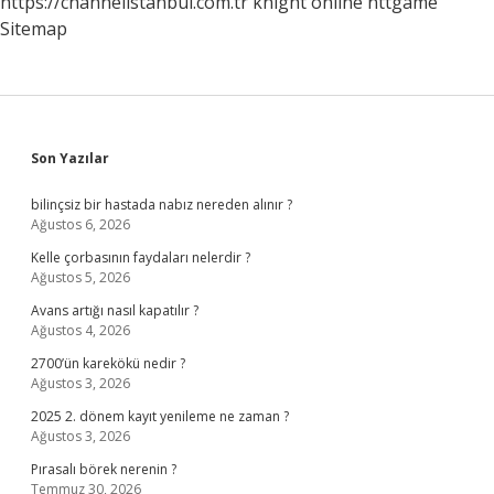
https://channelistanbul.com.tr
knight online
nttgame
Sitemap
Sidebar
Son Yazılar
bilinçsiz bir hastada nabız nereden alınır ?
Ağustos 6, 2026
Kelle çorbasının faydaları nelerdir ?
Ağustos 5, 2026
Avans artığı nasıl kapatılır ?
Ağustos 4, 2026
2700’ün karekökü nedir ?
Ağustos 3, 2026
2025 2. dönem kayıt yenileme ne zaman ?
Ağustos 3, 2026
Pırasalı börek nerenin ?
Temmuz 30, 2026