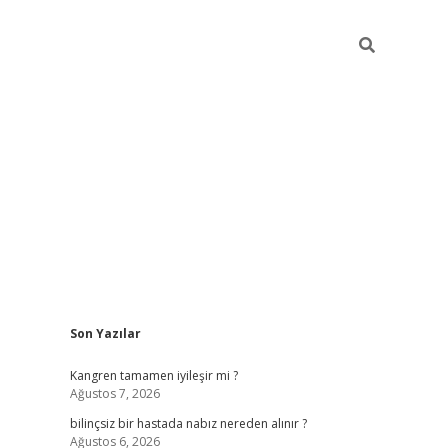
Sidebar
Son Yazılar
vdcasino güncel giriş
ilbet casino
ilbet yeni giriş
Betexper giri
Kangren tamamen iyileşir mi ?
Ağustos 7, 2026
bilinçsiz bir hastada nabız nereden alınır ?
Ağustos 6, 2026