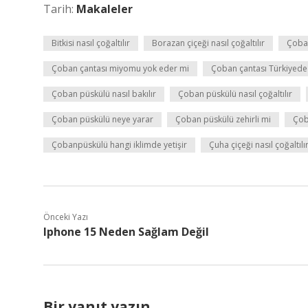
Tarih:
Makaleler
Bitkisi nasıl çoğaltılır
Borazan çiçeği nasıl çoğaltılır
Çoban
Çoban çantası miyomu yok eder mi
Çoban çantası Türkiyede 
Çoban püskülü nasıl bakılır
Çoban püskülü nasıl çoğaltılır
Çoban püskülü neye yarar
Çoban püskülü zehirli mi
Çoba
Çobanpüskülü hangi iklimde yetişir
Çuha çiçeği nasıl çoğaltılı
Önceki Yazı
Iphone 15 Neden Sağlam Değil
Bir yanıt yazın