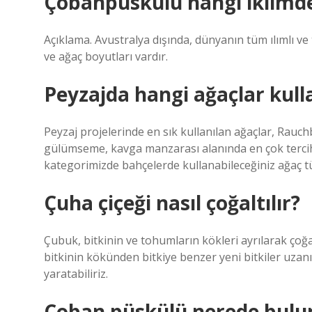
Çobanpüskülü hangi iklimde
Açıklama. Avustralya dışında, dünyanın tüm ılımlı ve
ve ağaç boyutları vardır.
Peyzajda hangi ağaçlar kulla
Peyzaj projelerinde en sık kullanılan ağaçlar, Rauc
gülümseme, kavga manzarası alanında en çok tercih e
kategorimizde bahçelerde kullanabileceğiniz ağaç tür
Çuha çiçeği nasıl çoğaltılır?
Çubuk, bitkinin ve tohumların kökleri ayrılarak çoğal
bitkinin kökünden bitkiye benzer yeni bitkiler uzanır
yaratabiliriz.
Çoban püskülü nerede bulu