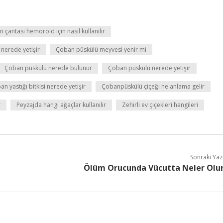
 çantası hemoroid için nasıl kullanılır
nerede yetişir
Çoban püskülü meyvesi yenir mi
Çoban püskülü nerede bulunur
Çoban püskülü nerede yetişir
n yastığı bitkisi nerede yetişir
Çobanpüskülü çiçeği ne anlama gelir
r
Peyzajda hangi ağaçlar kullanılır
Zehirli ev çiçekleri hangileri
Sonraki Yaz
Ölüm Orucunda Vücutta Neler Olu