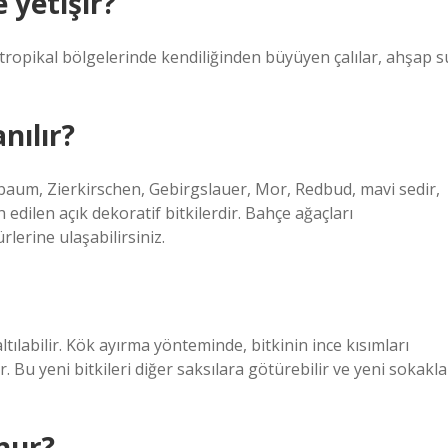
 yetişir?
 tropikal bölgelerinde kendiliğinden büyüyen çalılar, ahşap s
nılır?
hbaum, Zierkirschen, Gebirgslauer, Mor, Redbud, mavi sedir,
dilen açık dekoratif bitkilerdir. Bahçe ağaçları
lerine ulaşabilirsiniz.
tılabilir. Kök ayırma yönteminde, bitkinin ince kısımları
. Bu yeni bitkileri diğer saksılara götürebilir ve yeni sokakla
nur?