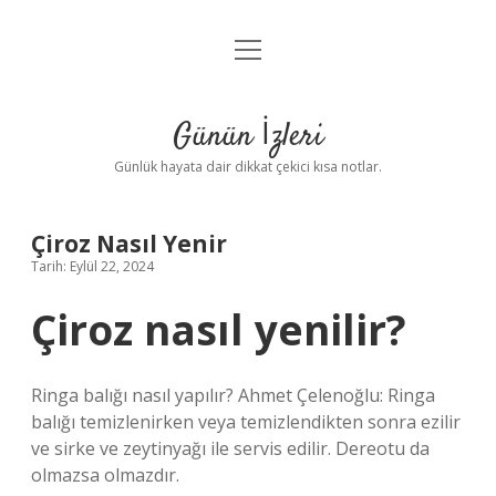
menüyü
Anasayfa
aç
Gizlilik Politikası
Günün İzleri
Yasal Uyarı
Günlük hayata dair dikkat çekici kısa notlar.
Hakkımızda
Çiroz Nasıl Yenir
Tarih: Eylül 22, 2024
Çiroz nasıl yenilir?
Ringa balığı nasıl yapılır? Ahmet Çelenoğlu: Ringa
balığı temizlenirken veya temizlendikten sonra ezilir
ve sirke ve zeytinyağı ile servis edilir. Dereotu da
olmazsa olmazdır.