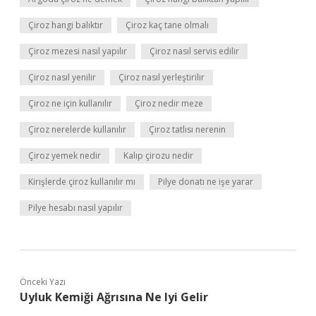
Çiroz hangi balıktır
Çiroz kaç tane olmalı
Çiroz mezesi nasıl yapılır
Çiroz nasıl servis edilir
Çiroz nasıl yenilir
Çiroz nasıl yerleştirilir
Çiroz ne için kullanılır
Çiroz nedir meze
Çiroz nerelerde kullanılır
Çiroz tatlısı nerenin
Çiroz yemek nedir
Kalıp çirozu nedir
Kirişlerde çiroz kullanılır mı
Pilye donatı ne işe yarar
Pilye hesabı nasıl yapılır
Önceki Yazı
Uyluk Kemiği Ağrısına Ne Iyi Gelir