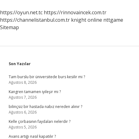
https://oyun.net.tc
https://rinnovaincek.com.tr
https://channelistanbul.com.tr
knight online
nttgame
Sitemap
Sidebar
Son Yazılar
Tam burslu bir üniversitede burs kesilir mi ?
Ağustos 8, 2026
Kangren tamamen iyileşir mi ?
Ağustos 7, 2026
bilinçsiz bir hastada nabız nereden alınır ?
Ağustos 6, 2026
Kelle çorbasının faydaları nelerdir ?
Ağustos 5, 2026
Avans artığı nasıl kapatılır ?