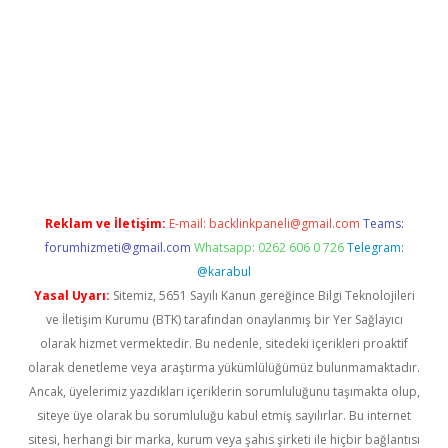
giriş adresi
betexper.xyz
m elexbet
Reklam ve İletişim:
E-mail:
backlinkpaneli@gmail.com
Teams:
forumhizmeti@gmail.com
Whatsapp: 0262 606 0 726
Telegram:
@karabul
Yasal Uyarı:
Sitemiz, 5651 Sayılı Kanun gereğince Bilgi Teknolojileri
ve İletişim Kurumu (BTK) tarafından onaylanmış bir Yer Sağlayıcı
olarak hizmet vermektedir. Bu nedenle, sitedeki içerikleri proaktif
olarak denetleme veya araştırma yükümlülüğümüz bulunmamaktadır.
Ancak, üyelerimiz yazdıkları içeriklerin sorumluluğunu taşımakta olup,
siteye üye olarak bu sorumluluğu kabul etmiş sayılırlar. Bu internet
sitesi, herhangi bir marka, kurum veya şahıs şirketi ile hiçbir bağlantısı