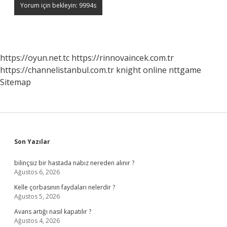
https://oyun.net.tc
https://rinnovaincek.com.tr
https://channelistanbul.com.tr
knight online
nttgame
Sitemap
Sidebar
Son Yazılar
bilinçsiz bir hastada nabız nereden alınır ?
Ağustos 6, 2026
Kelle çorbasının faydaları nelerdir ?
Ağustos 5, 2026
Avans artığı nasıl kapatılır ?
Ağustos 4, 2026