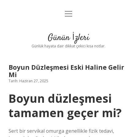
menüyü
Anasayfa
aç
Gizlilik Politikası
Günün İzleri
Yasal Uyarı
Günlük hayata dair dikkat çekici kısa notlar.
Hakkımızda
Boyun Düzleşmesi Eski Haline Gelir
Mi
Tarih: Haziran 27, 2025
Boyun düzleşmesi
tamamen geçer mi?
Sert bir servikal omurga genellikle fizik tedavi,