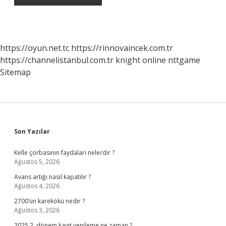
https://oyun.net.tc
https://rinnovaincek.com.tr
https://channelistanbul.com.tr
knight online
nttgame
Sitemap
Sidebar
Son Yazılar
Kelle çorbasının faydaları nelerdir ?
Ağustos 5, 2026
Avans artığı nasıl kapatılır ?
Ağustos 4, 2026
2700’ün karekökü nedir ?
Ağustos 3, 2026
2025 2. dönem kayıt yenileme ne zaman ?