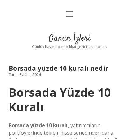
menüyü
Anasayfa
aç
Gizlilik Politikası
Günün İzleri
Yasal Uyarı
Günlük hayata dair dikkat çekici kısa notlar.
Hakkımızda
Borsada yüzde 10 kuralı nedir
Tarih: Eylül 1, 2024
Borsada Yüzde 10
Kuralı
Borsada yüzde 10 kuralı,
yatırımcıların
portföylerinde tek bir hisse senedinden daha