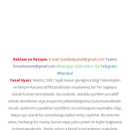
r giriş adresi
betexper.xyz
m elexbet
Reklam ve İletişim:
E-mail:
backlinkpaneli@gmail.com
Teams:
forumhizmeti@gmail.com
Whatsapp: 0262 606 0 726
Telegram:
@karabul
Yasal Uyarı:
Sitemiz, 5651 Sayılı Kanun gereğince Bilgi Teknolojileri
ve İletişim Kurumu (BTK) tarafından onaylanmış bir Yer Sağlayıcı
olarak hizmet vermektedir. Bu nedenle, sitedeki içerikleri proaktif
olarak denetleme veya araştırma yükümlülüğümüz bulunmamaktadır.
Ancak, üyelerimiz yazdıkları içeriklerin sorumluluğunu taşımakta olup,
siteye üye olarak bu sorumluluğu kabul etmiş sayılırlar. Bu internet
sitesi, herhangi bir marka, kurum veya şahıs şirketi ile hiçbir bağlantısı
bulunmamaktadır. Sitede yalnızca kendi hazırladığımız makaleler