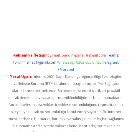
etexper giriş adresi
betexper.xyz
m elexbet
Reklam ve İletişim:
E-mail:
backlinkpaneli@gmail.com
Teams:
forumhizmeti@gmail.com
Whatsapp: 0262 606 0 726
Telegram:
@karabul
Yasal Uyarı:
Sitemiz, 5651 Sayılı Kanun gereğince Bilgi Teknolojileri
ve İletişim Kurumu (BTK) tarafından onaylanmış bir Yer Sağlayıcı
olarak hizmet vermektedir. Bu nedenle, sitedeki içerikleri proaktif
olarak denetleme veya araştırma yükümlülüğümüz bulunmamaktadır.
Ancak, üyelerimiz yazdıkları içeriklerin sorumluluğunu taşımakta olup,
siteye üye olarak bu sorumluluğu kabul etmiş sayılırlar. Bu internet
sitesi, herhangi bir marka, kurum veya şahıs şirketi ile hiçbir bağlantısı
bulunmamaktadır. Sitede yalnızca kendi hazırladığımız makaleler