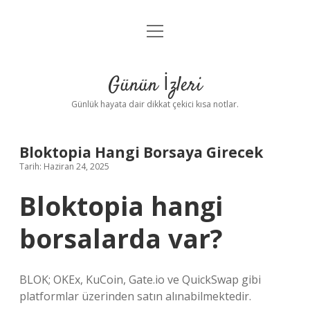
menüyü
Anasayfa
aç
Gizlilik Politikası
Günün İzleri
Yasal Uyarı
Günlük hayata dair dikkat çekici kısa notlar.
Hakkımızda
Bloktopia Hangi Borsaya Girecek
Tarih: Haziran 24, 2025
Bloktopia hangi
borsalarda var?
BLOK; OKEx, KuCoin, Gate.io ve QuickSwap gibi
platformlar üzerinden satın alınabilmektedir.