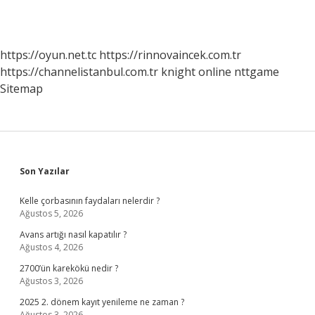
https://oyun.net.tc
https://rinnovaincek.com.tr
https://channelistanbul.com.tr
knight online
nttgame
Sitemap
Sidebar
Son Yazılar
Kelle çorbasının faydaları nelerdir ?
Ağustos 5, 2026
Avans artığı nasıl kapatılır ?
Ağustos 4, 2026
2700’ün karekökü nedir ?
Ağustos 3, 2026
2025 2. dönem kayıt yenileme ne zaman ?
Ağustos 3, 2026