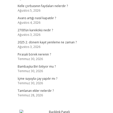
Kelle çorbasının faydaları nelerdir ?
Ağustos 5, 2026
Avans artığı nasıl kapatılır ?
Ağustos 4, 2026
2700’ün karekökü nedir ?
Ağustos 3, 2026
2025 2. dönem kayıt yenileme ne zaman ?
Ağustos 3, 2026
Pırasalı börek nerenin ?
Temmuz 30, 2026
Bambaşka Biri bitiyor mu ?
Temmuz 30, 2026
İçme suyuyla çay yapılır mı ?
Temmuz 30, 2026
Tamlanan ekler nelerdir ?
Temmuz 28, 2026