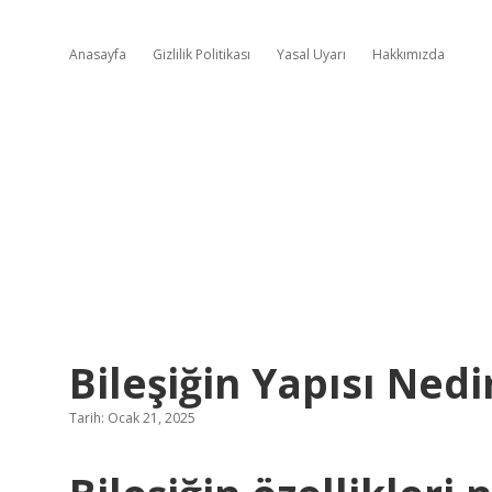
Anasayfa
Gizlilik Politikası
Yasal Uyarı
Hakkımızda
Bileşiğin Yapısı Nedi
Tarih: Ocak 21, 2025