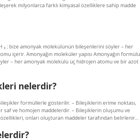
tkileşerek milyonlarca farklı kimyasal özelliklere sahip madde
₃ ; bize amonyak molekülünün bileşenlerini söyler – her
tomu içerir. Amonyağın moleküler yapısı Amonyağın formülü
öyler – her amonyak molekülü üç hidrojen atomu ve bir azot
kleri nelerdir?
leşikler formüllerle gösterilir. – Bileşiklerin erime noktası,
ler saf ve homojen maddelerdir. – Bileşiklerin oluşumu ve
 özellikleri, onları oluşturan maddeler tarafından belirlenir…
elerdir?