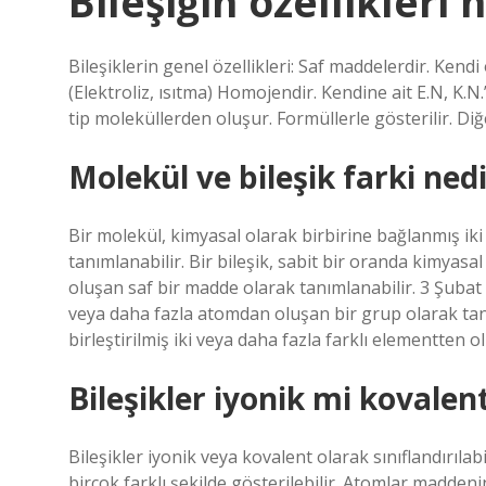
Bileşiğin özellikleri 
Bileşiklerin genel özellikleri: Saf maddelerdir. Kendi 
(Elektroliz, ısıtma) Homojendir. Kendine ait E.N, K.N.
tip moleküllerden oluşur. Formüllerle gösterilir. Di
Molekül ve bileşik farki ned
Bir molekül, kimyasal olarak birbirine bağlanmış ik
tanımlanabilir. Bir bileşik, sabit bir oranda kimyasal
oluşan saf bir madde olarak tanımlanabilir. 3 Şubat 
veya daha fazla atomdan oluşan bir grup olarak tanım
birleştirilmiş iki veya daha fazla farklı elementten 
Bileşikler iyonik mi kovalen
Bileşikler iyonik veya kovalent olarak sınıflandırılabi
birçok farklı şekilde gösterilebilir. Atomlar madden