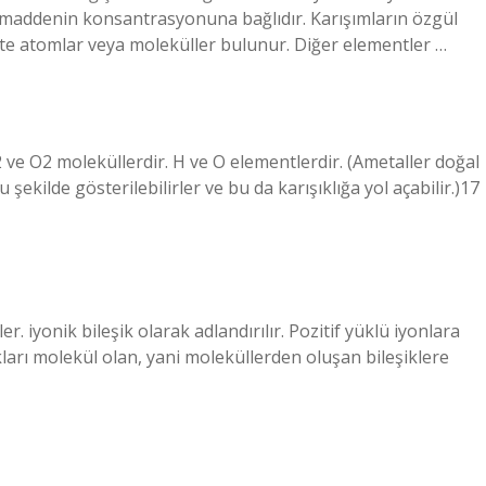
 maddenin konsantrasyonuna bağlıdır. Karışımların özgül
 tipte atomlar veya moleküller bulunur. Diğer elementler …
 ve O2 moleküllerdir. H ve O elementlerdir. (Ametaller doğal
ekilde gösterilebilirler ve bu da karışıklığa yol açabilir.)17
ler. iyonik bileşik olarak adlandırılır. Pozitif yüklü iyonlara
ları molekül olan, yani moleküllerden oluşan bileşiklere