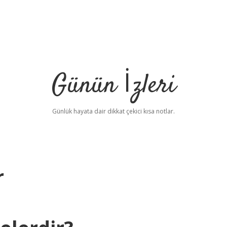
Günün İzleri
Günlük hayata dair dikkat çekici kısa notlar.
r
betci