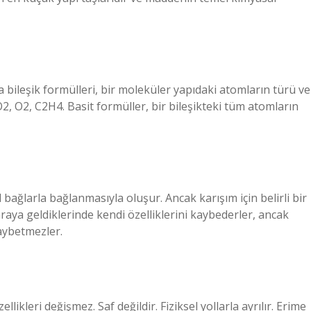
 bileşik formülleri, bir moleküler yapıdaki atomların türü ve
2, O2, C2H4. Basit formüller, bir bileşikteki tüm atomların
bağlarla bağlanmasıyla oluşur. Ancak karışım için belirli bir
araya geldiklerinde kendi özelliklerini kaybederler, ancak
kaybetmezler.
ikleri değişmez. Saf değildir. Fiziksel yollarla ayrılır. Erime