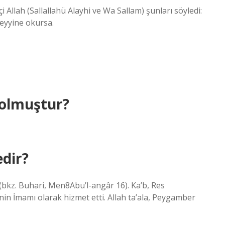
i Allah (Sallallahü Alayhi ve Wa Sallam) şunları söyledi:
Beyyine okursa.
 olmuştur?
dir?
r (bkz. Buhari, Men8Abu’l-angâr 16). Ka’b, Res
in İmamı olarak hizmet etti. Allah ta’ala, Peygamber