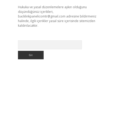
Hukuka ve yasal düzenlemelere aykırı olduğunu
düşündüğünüz içerikleri,
backlinkpanelicomtr@gmail.com
adresine bildirmeniz
halinde, ilgili içerikler yasal süre içerisinde sitemizden
kaldırılacaktır.
Arama