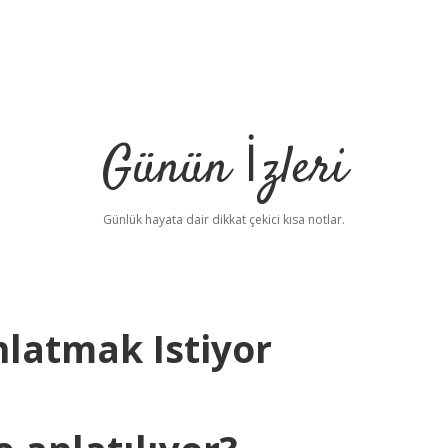
Günün İzleri
Günlük hayata dair dikkat çekici kısa notlar.
nlatmak Istiyor