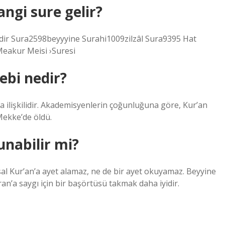
ngi sure gelir?
ir Sura2598beyyyine Surahi1009zilzâl Sura9395 Hat
 Meakur Meisi ›Suresi
ebi nedir?
ilişkilidir. Akademisyenlerin çoğunluğuna göre, Kur’an
Mekke’de öldü.
unabilir mi?
al Kur’an’a ayet alamaz, ne de bir ayet okuyamaz. Beyyine
n’a saygı için bir başörtüsü takmak daha iyidir.