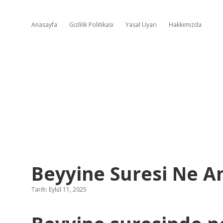
Anasayfa
Gizlilik Politikası
Yasal Uyarı
Hakkımızda
Beyyine Suresi Ne A
Tarih: Eylül 11, 2025