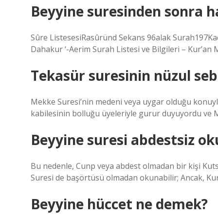
Beyyine suresinden sonra ha
Sûre ListesesiRasûründ Sekans 96alak Surah197Kad
Dahakur ‘-Aerim Surah Listesi ve Bilgileri – Kur’an
Tekasür suresinin nüzul seb
Mekke Suresi’nin medeni veya uygar olduğu konuyla 
kabilesinin bolluğu üyeleriyle gurur duyuyordu ve 
Beyyine suresi abdestsiz ok
Bu nedenle, Cunp veya abdest olmadan bir kişi Kuts
Suresi de başörtüsü olmadan okunabilir; Ancak, Kura
Beyyine hüccet ne demek?