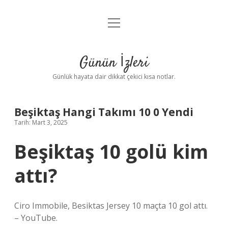
menüyü
Anasayfa
aç
Gizlilik Politikası
Günün İzleri
Yasal Uyarı
Günlük hayata dair dikkat çekici kısa notlar.
Hakkımızda
Beşiktaş Hangi Takımı 10 0 Yendi
Tarih: Mart 3, 2025
Beşiktaş 10 golü kim
attı?
Ciro Immobile, Besiktas Jersey 10 maçta 10 gol attı.
– YouTube.