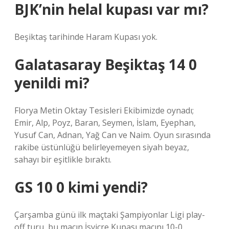
BJK’nin helal kupası var mı?
Beşiktaş tarihinde Haram Kupası yok.
Galatasaray Beşiktaş 14 0
yenildi mi?
Florya Metin Oktay Tesisleri Ekibimizde oynadı;
Emir, Alp, Poyz, Baran, Seymen, İslam, Eyephan,
Yusuf Can, Adnan, Yağ Can ve Naim. Oyun sırasında
rakibe üstünlüğü belirleyemeyen siyah beyaz,
sahayı bir eşitlikle bıraktı.
GS 10 0 kimi yendi?
Çarşamba günü ilk maçtaki Şampiyonlar Ligi play-
off turu, bu maçın İsviçre Kupası maçını 10-0