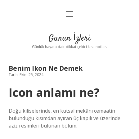
menüyü
Anasayfa
aç
Gizlilik Politikası
Günün İzleri
Yasal Uyarı
Günlük hayata dair dikkat çekici kısa notlar.
Hakkımızda
Benim Ikon Ne Demek
Tarih: Ekim 25, 2024
Icon anlamı ne?
Doğu kiliselerinde, en kutsal mekânı cemaatin
bulunduğu kısımdan ayıran üç kapılı ve üzerinde
aziz resimleri bulunan bölüm.