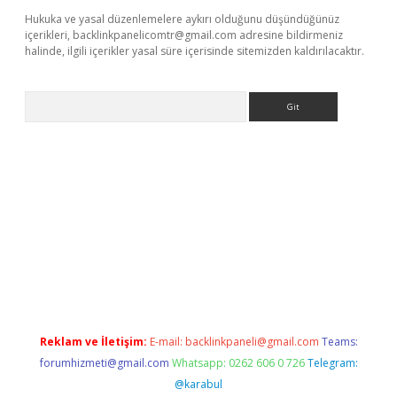
Hukuka ve yasal düzenlemelere aykırı olduğunu düşündüğünüz
içerikleri,
backlinkpanelicomtr@gmail.com
adresine bildirmeniz
halinde, ilgili içerikler yasal süre içerisinde sitemizden kaldırılacaktır.
Arama
Betexper giriş adresi
betexper.xyz
m elexbet
Reklam ve İletişim:
E-mail:
backlinkpaneli@gmail.com
Teams:
forumhizmeti@gmail.com
Whatsapp: 0262 606 0 726
Telegram:
@karabul