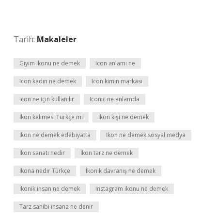
Tarih:
Makaleler
Giyim ikonu ne demek
Icon anlamı ne
Icon kadın ne demek
Icon kimin markası
Icon ne için kullanılır
Iconic ne anlamda
İkon kelimesi Türkçe mi
İkon kişi ne demek
İkon ne demek edebiyatta
İkon ne demek sosyal medya
İkon sanatı nedir
İkon tarz ne demek
İkona nedir Türkçe
İkonik davranış ne demek
İkonik insan ne demek
Instagram ikonu ne demek
Tarz sahibi insana ne denir