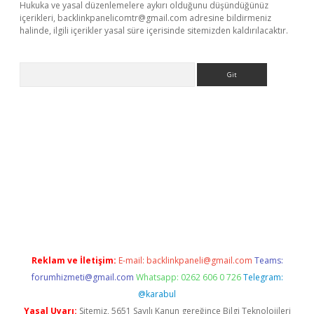
Hukuka ve yasal düzenlemelere aykırı olduğunu düşündüğünüz
içerikleri,
backlinkpanelicomtr@gmail.com
adresine bildirmeniz
halinde, ilgili içerikler yasal süre içerisinde sitemizden kaldırılacaktır.
Arama
per giriş adresi
betexper.xyz
m elexbet
Reklam ve İletişim:
E-mail:
backlinkpaneli@gmail.com
Teams:
forumhizmeti@gmail.com
Whatsapp: 0262 606 0 726
Telegram:
@karabul
Yasal Uyarı:
Sitemiz, 5651 Sayılı Kanun gereğince Bilgi Teknolojileri