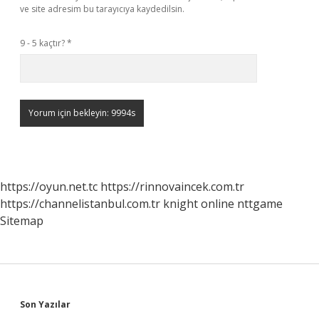
ve site adresim bu tarayıcıya kaydedilsin.
9 - 5 kaçtır?
*
https://oyun.net.tc
https://rinnovaincek.com.tr
https://channelistanbul.com.tr
knight online
nttgame
Sitemap
Sidebar
Son Yazılar