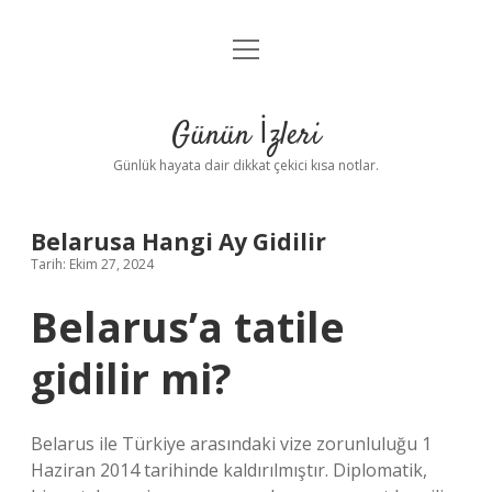
menüyü
Anasayfa
aç
Gizlilik Politikası
Günün İzleri
Yasal Uyarı
Günlük hayata dair dikkat çekici kısa notlar.
Hakkımızda
Belarusa Hangi Ay Gidilir
Tarih: Ekim 27, 2024
Belarus’a tatile
gidilir mi?
Belarus ile Türkiye arasındaki vize zorunluluğu 1
Haziran 2014 tarihinde kaldırılmıştır. Diplomatik,