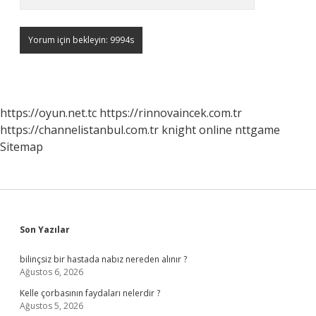
https://oyun.net.tc
https://rinnovaincek.com.tr
https://channelistanbul.com.tr
knight online
nttgame
Sitemap
Sidebar
Son Yazılar
bilinçsiz bir hastada nabız nereden alınır ?
Ağustos 6, 2026
Kelle çorbasının faydaları nelerdir ?
Ağustos 5, 2026