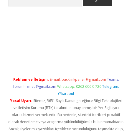
giriş adresi
betexper.xyz
m elexbet
Reklam ve İletişim:
E-mail:
backlinkpaneli@gmail.com
Teams:
forumhizmeti@gmail.com
Whatsapp: 0262 606 0 726
Telegram:
@karabul
Yasal Uyarı:
Sitemiz, 5651 Sayılı Kanun gereğince Bilgi Teknolojileri
ve İletişim Kurumu (BTK) tarafından onaylanmış bir Yer Sağlayıcı
olarak hizmet vermektedir. Bu nedenle, sitedeki içerikleri proaktif
olarak denetleme veya araştırma yükümlülüğümüz bulunmamaktadır.
Ancak, üyelerimiz yazdıkları içeriklerin sorumluluğunu taşımakta olup,