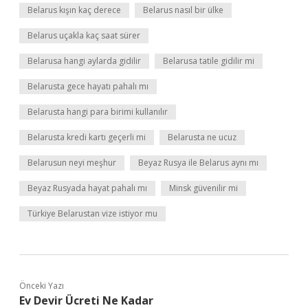
Belarus kışın kaç derece
Belarus nasıl bir ülke
Belarus uçakla kaç saat sürer
Belarusa hangi aylarda gidilir
Belarusa tatile gidilir mi
Belarusta gece hayatı pahalı mı
Belarusta hangi para birimi kullanılır
Belarusta kredi kartı geçerli mi
Belarusta ne ucuz
Belarusun neyi meşhur
Beyaz Rusya ile Belarus aynı mı
Beyaz Rusyada hayat pahalı mı
Minsk güvenilir mi
Türkiye Belarustan vize istiyor mu
Önceki Yazı
Ev Devir Ücreti Ne Kadar