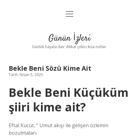
menüyü
Anasayfa
aç
Gizlilik Politikası
Günün İzleri
Yasal Uyarı
Günlük hayata dair dikkat çekici kısa notlar.
Hakkımızda
Bekle Beni Sözü Kime Ait
Tarih: Nisan 5, 2025
Bekle Beni Küçüküm
şiiri kime ait?
Eftal Kücüt, ” Umut akışı ile gelişen özlemin
bozulmaları.