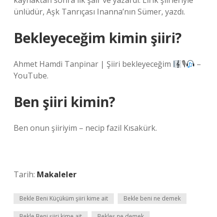
kaynaktan sonra ilk şair ve yazardı. Lirik şiirleriyle
ünlüdür, Aşk Tanrıçası Inanna’nın Sümer, yazdı.
Bekleyeceğim kimin şiiri?
Ahmet Hamdi Tanpinar | Şiiri bekleyeceğim
🎙
–
YouTube.
Ben şiiri kimin?
Ben onun şiiriyim – necip fazil Kısakürk.
Tarih:
Makaleler
Bekle Beni Küçüküm şiiri kime ait
Bekle beni ne demek
Bekle Beni şiiri kime ait
Bekleş ne demek