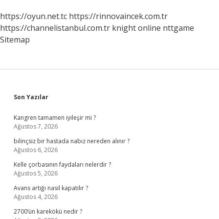
https://oyun.net.tc
https://rinnovaincek.com.tr
https://channelistanbul.com.tr
knight online
nttgame
Sitemap
Sidebar
Son Yazılar
Kangren tamamen iyileşir mi ?
Ağustos 7, 2026
bilinçsiz bir hastada nabız nereden alınır ?
Ağustos 6, 2026
Kelle çorbasının faydaları nelerdir ?
Ağustos 5, 2026
Avans artığı nasıl kapatılır ?
Ağustos 4, 2026
2700’ün karekökü nedir ?