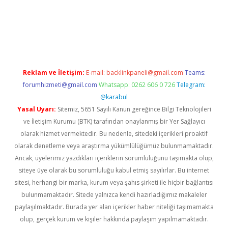
riş
Betexper giriş adresi
betexper.xyz
m elexbet
Reklam ve İletişim:
E-mail:
backlinkpaneli@gmail.com
Teams:
forumhizmeti@gmail.com
Whatsapp: 0262 606 0 726
Telegram:
@karabul
Yasal Uyarı:
Sitemiz, 5651 Sayılı Kanun gereğince Bilgi Teknolojileri
ve İletişim Kurumu (BTK) tarafından onaylanmış bir Yer Sağlayıcı
olarak hizmet vermektedir. Bu nedenle, sitedeki içerikleri proaktif
olarak denetleme veya araştırma yükümlülüğümüz bulunmamaktadır.
Ancak, üyelerimiz yazdıkları içeriklerin sorumluluğunu taşımakta olup,
siteye üye olarak bu sorumluluğu kabul etmiş sayılırlar. Bu internet
sitesi, herhangi bir marka, kurum veya şahıs şirketi ile hiçbir bağlantısı
bulunmamaktadır. Sitede yalnızca kendi hazırladığımız makaleler
paylaşılmaktadır. Burada yer alan içerikler haber niteliği taşımamakta
olup, gerçek kurum ve kişiler hakkında paylaşım yapılmamaktadır.