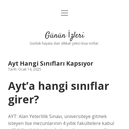
menüyü
Anasayfa
aç
Gizlilik Politikası
Günün İzleri
Yasal Uyarı
Günlük hayata dair dikkat çekici kısa notlar.
Hakkımızda
Ayt Hangi Sınıfları Kapsıyor
Tarih: Ocak 14, 2025
Ayt’a hangi sınıflar
girer?
AYT: Alan Yeterlilik Sınavı, üniversiteye gitmek
isteyen lise mezunlarının 4 yıllık fakültelere kabul