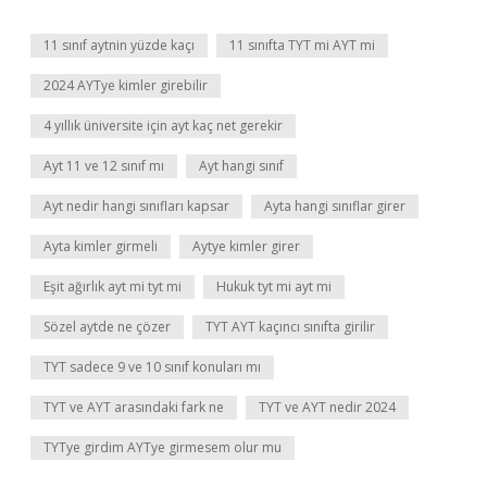
11 sınıf aytnin yüzde kaçı
11 sınıfta TYT mi AYT mi
2024 AYTye kimler girebilir
4 yıllık üniversite için ayt kaç net gerekir
Ayt 11 ve 12 sınıf mı
Ayt hangi sınıf
Ayt nedir hangi sınıfları kapsar
Ayta hangi sınıflar girer
Ayta kimler girmeli
Aytye kimler girer
Eşit ağırlık ayt mi tyt mi
Hukuk tyt mi ayt mi
Sözel aytde ne çözer
TYT AYT kaçıncı sınıfta girilir
TYT sadece 9 ve 10 sınıf konuları mı
TYT ve AYT arasındaki fark ne
TYT ve AYT nedir 2024
TYTye girdim AYTye girmesem olur mu