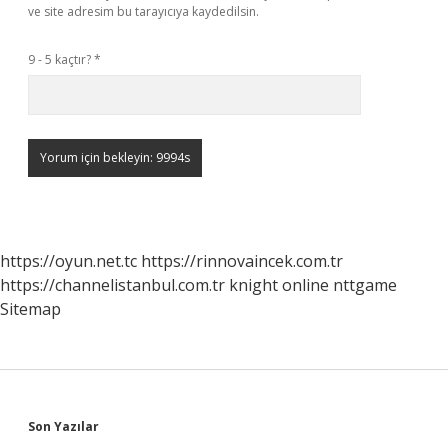
ve site adresim bu tarayıcıya kaydedilsin.
9 - 5 kaçtır?
*
https://oyun.net.tc
https://rinnovaincek.com.tr
https://channelistanbul.com.tr
knight online
nttgame
Sitemap
Sidebar
Son Yazılar