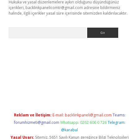
Hukuka ve yasal düzenlemelere aykırı olduğunu düşündüğünüz
içerikleri,
backlinkpanelicomtr@gmail.com
adresine bildirmeniz
halinde, ilgili içerikler yasal süre içerisinde sitemizden kaldırılacaktır.
Arama
r giriş adresi
betexper.xyz
m elexbet
Reklam ve İletişim:
E-mail:
backlinkpaneli@gmail.com
Teams:
forumhizmeti@gmail.com
Whatsapp: 0262 606 0 726
Telegram:
@karabul
Yasal Uyarı:
Sitemiz, 5651 Sayılı Kanun gereğince Bilgi Teknolojileri