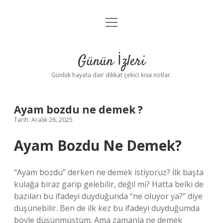
menüyü
Anasayfa
aç
Gizlilik Politikası
Günün İzleri
Yasal Uyarı
Günlük hayata dair dikkat çekici kısa notlar.
Hakkımızda
Ayam bozdu ne demek ?
Tarih: Aralık 26, 2025
Ayam Bozdu Ne Demek?
“Ayam bozdu” derken ne demek istiyoruz? İlk başta
kulağa biraz garip gelebilir, değil mi? Hatta belki de
bazıları bu ifadeyi duyduğunda “ne oluyor ya?” diye
düşünebilir. Ben de ilk kez bu ifadeyi duyduğumda
böyle düşünmüştüm. Ama zamanla ne demek