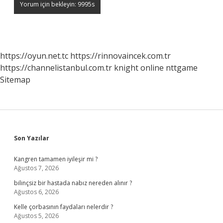
https://oyun.net.tc
https://rinnovaincek.com.tr
https://channelistanbul.com.tr
knight online
nttgame
Sitemap
Sidebar
Son Yazılar
Kangren tamamen iyileşir mi ?
Ağustos 7, 2026
bilinçsiz bir hastada nabız nereden alınır ?
Ağustos 6, 2026
Kelle çorbasının faydaları nelerdir ?
Ağustos 5, 2026