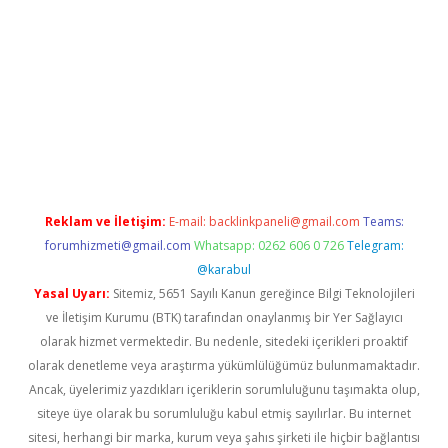
texper giriş adresi
betexper.xyz
m elexbet
Reklam ve İletişim:
E-mail:
backlinkpaneli@gmail.com
Teams:
forumhizmeti@gmail.com
Whatsapp: 0262 606 0 726
Telegram:
@karabul
Yasal Uyarı:
Sitemiz, 5651 Sayılı Kanun gereğince Bilgi Teknolojileri
ve İletişim Kurumu (BTK) tarafından onaylanmış bir Yer Sağlayıcı
olarak hizmet vermektedir. Bu nedenle, sitedeki içerikleri proaktif
olarak denetleme veya araştırma yükümlülüğümüz bulunmamaktadır.
Ancak, üyelerimiz yazdıkları içeriklerin sorumluluğunu taşımakta olup,
siteye üye olarak bu sorumluluğu kabul etmiş sayılırlar. Bu internet
sitesi, herhangi bir marka, kurum veya şahıs şirketi ile hiçbir bağlantısı