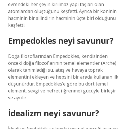
evrendeki her şeyin kırılmaz yapı taşları olan
atomlardan oluştuğunu keşfetti. Ayrıca bir koninin
hacminin bir silindirin hacminin üçte biri olduğunu
keşfetti.
Empedokles neyi savunur?
Doğa filozoflarından Empedokles, kendisinden
önceki doğa filozoflarının temel elementler (Arche)
olarak tanımladığı su, ateş ve havaya toprak
elementini ekleyen ve hepsini bir arada kullanan ilk
düşünürdür. Empedokles’e göre bu dört temel
element, sevgi ve nefret (iğrenme) gücüyle birleşir
ve ayrılır.
İdealizm neyi savunur?
İdealizm (metafizik anlamda) nesnel gerçeği arar ve