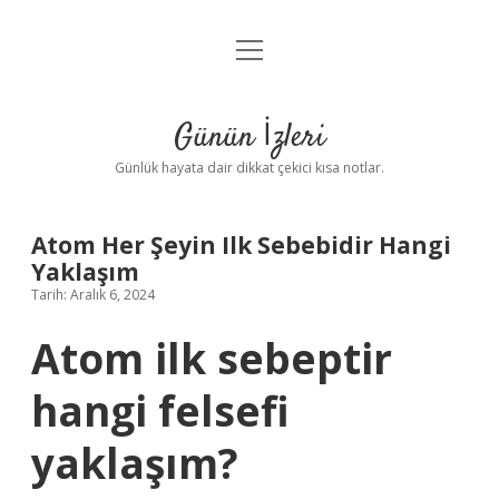
menüyü
Anasayfa
aç
Gizlilik Politikası
Günün İzleri
Yasal Uyarı
Günlük hayata dair dikkat çekici kısa notlar.
Hakkımızda
Atom Her Şeyin Ilk Sebebidir Hangi
Yaklaşım
Tarih: Aralık 6, 2024
Atom ilk sebeptir
hangi felsefi
yaklaşım?