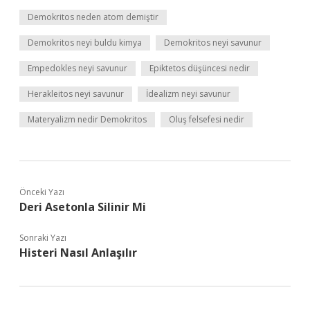
Demokritos neden atom demiştir
Demokritos neyi buldu kimya
Demokritos neyi savunur
Empedokles neyi savunur
Epiktetos düşüncesi nedir
Herakleitos neyi savunur
İdealizm neyi savunur
Materyalizm nedir Demokritos
Oluş felsefesi nedir
Önceki Yazı
Deri Asetonla Silinir Mi
Sonraki Yazı
Histeri Nasıl Anlaşılır