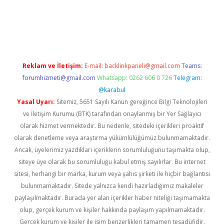
 giriş adresi
betexper.xyz
m elexbet
Reklam ve İletişim:
E-mail:
backlinkpaneli@gmail.com
Teams:
forumhizmeti@gmail.com
Whatsapp: 0262 606 0 726
Telegram:
@karabul
Yasal Uyarı:
Sitemiz, 5651 Sayılı Kanun gereğince Bilgi Teknolojileri
ve İletişim Kurumu (BTK) tarafından onaylanmış bir Yer Sağlayıcı
olarak hizmet vermektedir. Bu nedenle, sitedeki içerikleri proaktif
olarak denetleme veya araştırma yükümlülüğümüz bulunmamaktadır.
Ancak, üyelerimiz yazdıkları içeriklerin sorumluluğunu taşımakta olup,
siteye üye olarak bu sorumluluğu kabul etmiş sayılırlar. Bu internet
sitesi, herhangi bir marka, kurum veya şahıs şirketi ile hiçbir bağlantısı
bulunmamaktadır. Sitede yalnızca kendi hazırladığımız makaleler
paylaşılmaktadır. Burada yer alan içerikler haber niteliği taşımamakta
olup, gerçek kurum ve kişiler hakkında paylaşım yapılmamaktadır.
Gerçek kurum ve kişiler ile isim benzerlikleri tamamen tesadüfidir.