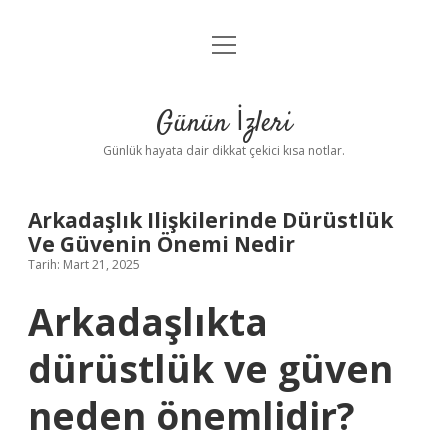
menüyü
Anasayfa
aç
Gizlilik Politikası
Günün İzleri
Yasal Uyarı
Günlük hayata dair dikkat çekici kısa notlar.
Hakkımızda
Arkadaşlık Ilişkilerinde Dürüstlük
Ve Güvenin Önemi Nedir
Tarih: Mart 21, 2025
Arkadaşlıkta
dürüstlük ve güven
neden önemlidir?