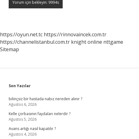
https://oyun.net.tc
https://rinnovaincek.com.tr
https://channelistanbul.com.tr
knight online
nttgame
Sitemap
Sidebar
Son Yazılar
bilinçsiz bir hastada nabız nereden alınır ?
Ağustos 6, 2026
Kelle çorbasının faydaları nelerdir ?
Ağustos 5, 2026
Avans artığı nasıl kapatılır ?
Ağustos 4, 2026