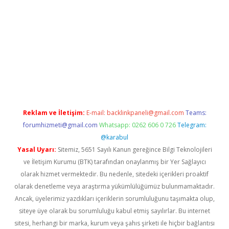
 giriş adresi
betexper.xyz
m elexbet
Reklam ve İletişim:
E-mail:
backlinkpaneli@gmail.com
Teams:
forumhizmeti@gmail.com
Whatsapp: 0262 606 0 726
Telegram:
@karabul
Yasal Uyarı:
Sitemiz, 5651 Sayılı Kanun gereğince Bilgi Teknolojileri
ve İletişim Kurumu (BTK) tarafından onaylanmış bir Yer Sağlayıcı
olarak hizmet vermektedir. Bu nedenle, sitedeki içerikleri proaktif
olarak denetleme veya araştırma yükümlülüğümüz bulunmamaktadır.
Ancak, üyelerimiz yazdıkları içeriklerin sorumluluğunu taşımakta olup,
siteye üye olarak bu sorumluluğu kabul etmiş sayılırlar. Bu internet
sitesi, herhangi bir marka, kurum veya şahıs şirketi ile hiçbir bağlantısı