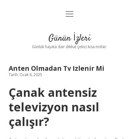
menüyü
Anasayfa
aç
Gizlilik Politikası
Günün İzleri
Yasal Uyarı
Günlük hayata dair dikkat çekici kısa notlar.
Hakkımızda
Anten Olmadan Tv Izlenir Mi
Tarih: Ocak 6, 2025
Çanak antensiz
televizyon nasıl
çalışır?