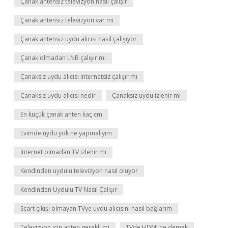
Çanak antensiz televizyon nasıl çalışır
Çanak antensiz televizyon var mı
Çanak antensiz uydu alıcısı nasıl çalışıyor
Çanak olmadan LNB çalışır mı
Çanaksız uydu alıcısı internetsiz çalışır mı
Çanaksız uydu alıcısı nedir
Çanaksız uydu izlenir mi
En küçük çanak anten kaç cm
Evimde uydu yok ne yapmalıyım
İnternet olmadan TV izlenir mi
Kendinden uydulu televizyon nasıl oluyor
Kendinden Uydulu TV Nasıl Çalışır
Scart çıkışı olmayan TVye uydu alıcısını nasıl bağlarım
Televizyon için anten gerekli mi
TVde HDMI ne demek