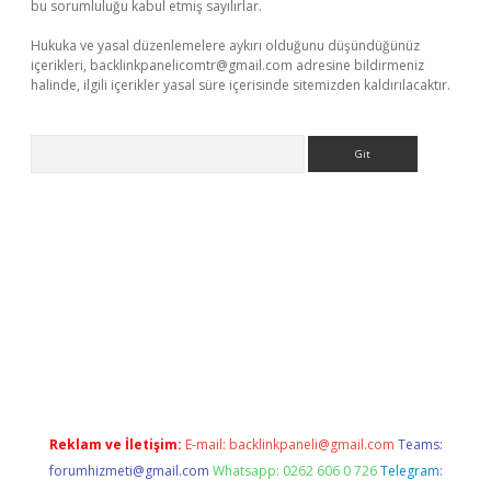
bu sorumluluğu kabul etmiş sayılırlar.
Hukuka ve yasal düzenlemelere aykırı olduğunu düşündüğünüz
içerikleri,
backlinkpanelicomtr@gmail.com
adresine bildirmeniz
halinde, ilgili içerikler yasal süre içerisinde sitemizden kaldırılacaktır.
Arama
giriş adresi
betexper.xyz
m elexbet
Reklam ve İletişim:
E-mail:
backlinkpaneli@gmail.com
Teams:
forumhizmeti@gmail.com
Whatsapp: 0262 606 0 726
Telegram: