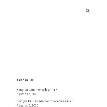
Sidebar
Son Yazılar
tci
vdcasino güncel giriş
ilbet casino
ilbet yeni giriş
Betexper gi
Kangren tamamen iyileşir mi ?
Ağustos 7, 2026
bilinçsiz bir hastada nabız nereden alınır ?
Ağustos 6, 2026