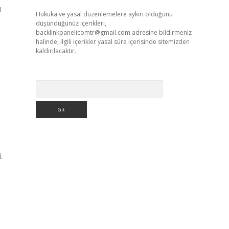
ı
Hukuka ve yasal düzenlemelere aykırı olduğunu
düşündüğünüz içerikleri,
backlinkpanelicomtr@gmail.com
adresine bildirmeniz
halinde, ilgili içerikler yasal süre içerisinde sitemizden
kaldırılacaktır.
Arama
.