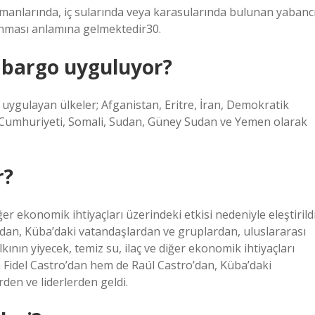
imanlarında, iç sularında veya karasularında bulunan yabanc
anması anlamına gelmektedir30.
mbargo uyguluyor?
ygulayan ülkeler; Afganistan, Eritre, İran, Demokratik
 Cumhuriyeti, Somali, Sudan, Güney Sudan ve Yemen olarak
r?
er ekonomik ihtiyaçları üzerindeki etkisi nedeniyle eleştirildi
’dan, Küba’daki vatandaşlardan ve gruplardan, uluslararası
ının yiyecek, temiz su, ilaç ve diğer ekonomik ihtiyaçları
hem Fidel Castro’dan hem de Raúl Castro’dan, Küba’daki
den ve liderlerden geldi.