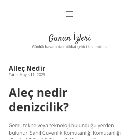
menüyü
Anasayfa
aç
Gizlilik Politikası
Günün İzleri
Yasal Uyarı
Günlük hayata dair dikkat çekici kısa notlar.
Hakkımızda
Alleç Nedir
Tarih: Mayıs 11, 2025
Aleç nedir
denizcilik?
Gemi, tekne veya teknoloji bulunduğu yerden
bulunur. Sahil Güvenlik Komutanlığı Komutanlığı