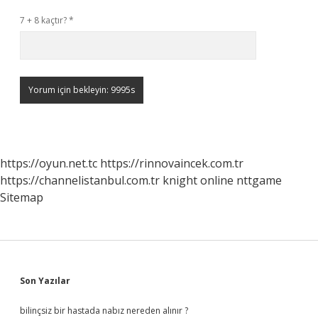
7 + 8 kaçtır?
*
https://oyun.net.tc
https://rinnovaincek.com.tr
https://channelistanbul.com.tr
knight online
nttgame
Sitemap
Sidebar
Son Yazılar
bilinçsiz bir hastada nabız nereden alınır ?