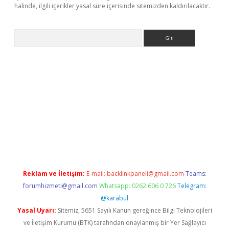
halinde, ilgili içerikler yasal süre içerisinde sitemizden kaldırılacaktır.
Arama
etexper giriş adresi
betexper.xyz
m elexbet
Reklam ve İletişim:
E-mail:
backlinkpaneli@gmail.com
Teams:
forumhizmeti@gmail.com
Whatsapp: 0262 606 0 726
Telegram:
@karabul
Yasal Uyarı:
Sitemiz, 5651 Sayılı Kanun gereğince Bilgi Teknolojileri
ve İletişim Kurumu (BTK) tarafından onaylanmış bir Yer Sağlayıcı