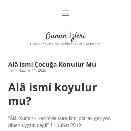
menüyü
Anasayfa
aç
Gizlilik Politikası
Günün İzleri
Yasal Uyarı
Günlük hayata dair dikkat çekici kısa notlar.
Hakkımızda
Alâ Ismi Çocuğa Konulur Mu
Tarih: Haziran 11, 2025
Alâ ismi koyulur
mu?
“Âlâ, Kur’an-ı Kerim’de sure ismi olarak geçiyor,
dinen uygun değil” 11 Şubat 2019