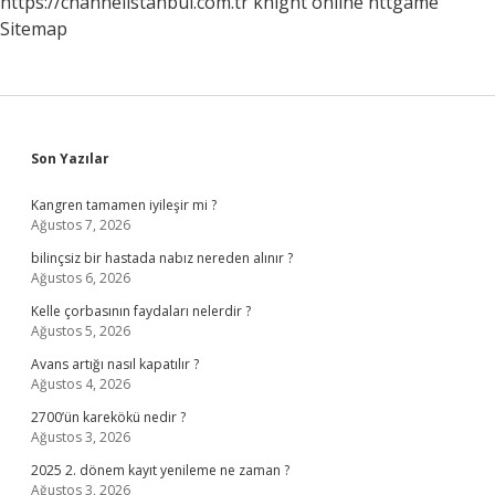
https://channelistanbul.com.tr
knight online
nttgame
Sitemap
Sidebar
Son Yazılar
Kangren tamamen iyileşir mi ?
Ağustos 7, 2026
bilinçsiz bir hastada nabız nereden alınır ?
Ağustos 6, 2026
Kelle çorbasının faydaları nelerdir ?
Ağustos 5, 2026
Avans artığı nasıl kapatılır ?
Ağustos 4, 2026
2700’ün karekökü nedir ?
Ağustos 3, 2026
2025 2. dönem kayıt yenileme ne zaman ?
Ağustos 3, 2026