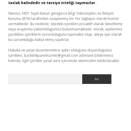
taslak halindedir ve tavsiye niteliği taşımazlar.
Sitemiz, 5651 Sayılı Kanun gereğince Bilgi Teknolojileri ve İletişim
Kurumu (BTK) tarafından onaylanmış bir Yer Sağlayıcı olarak hizmet
vermektedir. Bu nedenle, sitedeki içerikleri proaktif olarak denetleme
veya araştırma yükümlülüğümüz bulunmamaktadır. Ancak, üyelerimiz
yazdıkları içeriklerin sorumluluğunu taşımakta olup, siteye üye olarak
bu sorumluluğu kabul etmiş sayılırlar.
Hukuka ve yasal düzenlemelere aykırı olduğunu düşündüğünüz
içerikleri,
backlinkpanelicomtr@gmail.com
adresine bildirmeniz
halinde, ilgili içerikler yasal süre içerisinde sitemizden kaldırılacaktır.
Arama
r giriş adresi
betexper.xyz
m elexbet