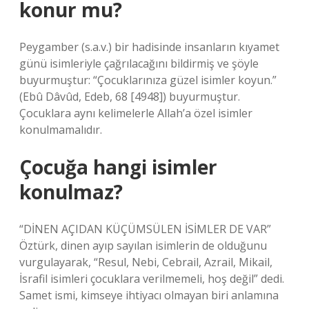
konur mu?
Peygamber (s.a.v.) bir hadisinde insanların kıyamet
günü isimleriyle çağrılacağını bildirmiş ve şöyle
buyurmuştur: “Çocuklarınıza güzel isimler koyun.”
(Ebû Dâvûd, Edeb, 68 [4948]) buyurmuştur.
Çocuklara aynı kelimelerle Allah’a özel isimler
konulmamalıdır.
Çocuğa hangi isimler
konulmaz?
“DİNEN AÇIDAN KÜÇÜMSÜLEN İSİMLER DE VAR”
Öztürk, dinen ayıp sayılan isimlerin de olduğunu
vurgulayarak, “Resul, Nebi, Cebrail, Azrail, Mikail,
İsrafil isimleri çocuklara verilmemeli, hoş değil” dedi.
Samet ismi, kimseye ihtiyacı olmayan biri anlamına