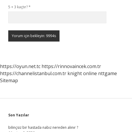
5 + 3 kaçtır?
*
https://oyun.net.tc
https://rinnovaincek.com.tr
https://channelistanbul.com.tr
knight online
nttgame
Sitemap
Sidebar
Son Yazılar
bilinçsiz bir hastada nabız nereden alınır ?