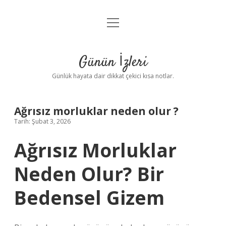
menüyü
Anasayfa
aç
Gizlilik Politikası
Günün İzleri
Yasal Uyarı
Günlük hayata dair dikkat çekici kısa notlar.
Hakkımızda
Ağrısız morluklar neden olur ?
Tarih: Şubat 3, 2026
Ağrısız Morluklar
Neden Olur? Bir
Bedensel Gizem