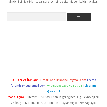
halinde, ilgili içerikler yasal süre içerisinde sitemizden kaldırılacaktır.
Arama
r giriş adresi
betexper.xyz
m elexbet
Reklam ve İletişim:
E-mail:
backlinkpaneli@gmail.com
Teams:
forumhizmeti@gmail.com
Whatsapp: 0262 606 0 726
Telegram:
@karabul
Yasal Uyarı:
Sitemiz, 5651 Sayılı Kanun gereğince Bilgi Teknolojileri
ve İletişim Kurumu (BTK) tarafından onaylanmış bir Yer Sağlayıcı