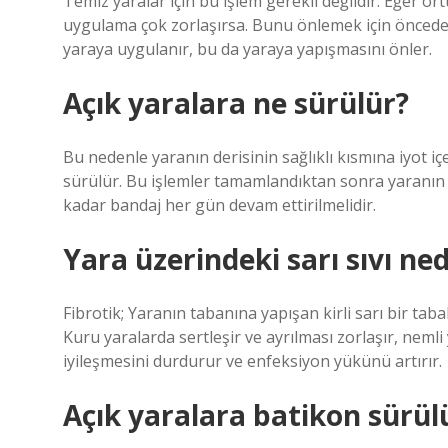
Temiz yaralar için bu işlem gerekli değildir. Eğer ör
uygulama çok zorlaşırsa. Bunu önlemek için önceden ha
yaraya uygulanır, bu da yaraya yapışmasını önler.
Açık yaralara ne sürülür?
Bu nedenle yaranın derisinin sağlıklı kısmına iyot i
sürülür. Bu işlemler tamamlandıktan sonra yaranın ü
kadar bandaj her gün devam ettirilmelidir.
Yara üzerindeki sarı sıvı ned
Fibrotik; Yaranın tabanına yapışan kirli sarı bir taba
Kuru yaralarda sertleşir ve ayrılması zorlaşır, neml
iyileşmesini durdurur ve enfeksiyon yükünü artırır.
Açık yaralara batikon sürül