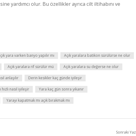
sine yardımcı olur. Bu özellikler ayrıca cilt iltihabını ve
çık yara varken banyo yapılır mı
Açık yaralara batikon sürülürse ne olur
Açık yaralara rif sürülür mü
Açık yaralara su değerse ne olur
sıl anlaşılır
Derin kesikler kaç günde iyileşir
hızlı nasıl iyileşir
Yara kaç gün sonra yıkanır
Yarayı kapatmak mı açık bırakmak mı
Sonraki Yaz