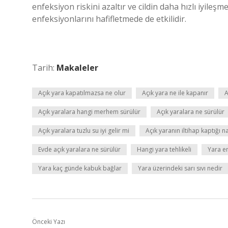
enfeksiyon riskini azaltır ve cildin daha hızlı iyileşme
enfeksiyonlarını hafifletmede de etkilidir.
Tarih:
Makaleler
Açık yara kapatılmazsa ne olur
Açık yara ne ile kapanır
A
Açık yaralara hangi merhem sürülür
Açık yaralara ne sürülür
Açık yaralara tuzlu su iyi gelir mi
Açık yaranın iltihap kaptığı na
Evde açık yaralara ne sürülür
Hangi yara tehlikeli
Yara en 
Yara kaç günde kabuk bağlar
Yara üzerindeki sarı sıvı nedir
Önceki Yazı