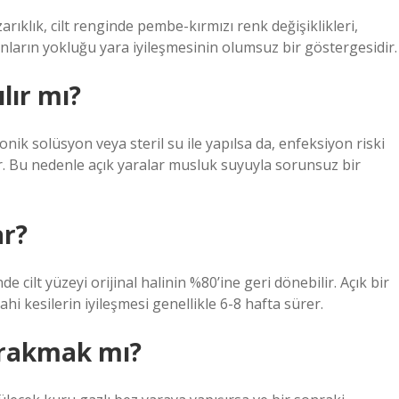
ızarıklık, cilt renginde pembe-kırmızı renk değişiklikleri,
Bunların yokluğu yara iyileşmesinin olumsuz bir göstergesidir.
lır mı?
onik solüsyon veya steril su ile yapılsa da, enfeksiyon riski
. Bu nedenle açık yaralar musluk suyuyla sorunsuz bir
ar?
 cilt yüzeyi orijinal halinin %80’ine geri dönebilir. Açık bir
hi kesilerin iyileşmesi genellikle 6-8 hafta sürer.
ırakmak mı?