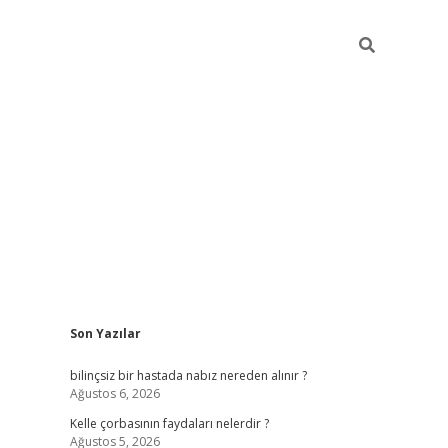
Sidebar
Son Yazılar
vdcasino güncel giriş
ilbet casino
ilbet yeni giriş
Betexper giri
bilinçsiz bir hastada nabız nereden alınır ?
Ağustos 6, 2026
Kelle çorbasının faydaları nelerdir ?
Ağustos 5, 2026