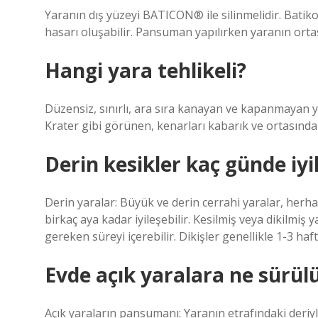
Yaranın dış yüzeyi BATICON® ile silinmelidir. Batik
hasarı oluşabilir. Pansuman yapılırken yaranın ortas
Hangi yara tehlikeli?
Düzensiz, sınırlı, ara sıra kanayan ve kapanmayan ya
Krater gibi görünen, kenarları kabarık ve ortasında ç
Derin kesikler kaç günde iyil
Derin yaralar: Büyük ve derin cerrahi yaralar, her
birkaç aya kadar iyileşebilir. Kesilmiş veya dikilmiş y
gereken süreyi içerebilir. Dikişler genellikle 1-3 haf
Evde açık yaralara ne sürül
Açık yaraların pansumanı: Yaranın etrafındaki deriyle 