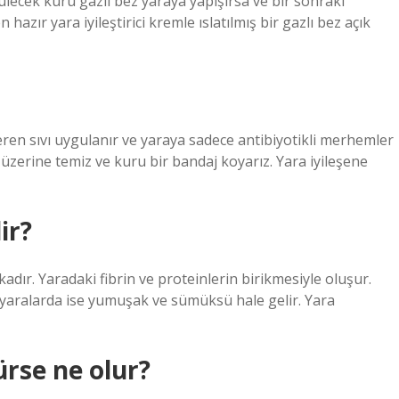
tülecek kuru gazlı bez yaraya yapışırsa ve bir sonraki
zır yara iyileştirici kremle ıslatılmış bir gazlı bez açık
çeren sıvı uygulanır ve yaraya sadece antibiyotikli merhemler
zerine temiz ve kuru bir bandaj koyarız. Yara iyileşene
ir?
kadır. Yaradaki fibrin ve proteinlerin birikmesiyle oluşur.
i yaralarda ise yumuşak ve sümüksü hale gelir. Yara
ürse ne olur?