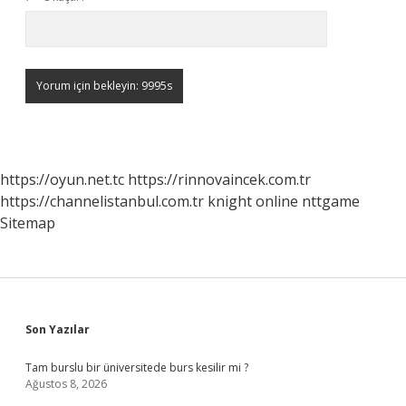
https://oyun.net.tc
https://rinnovaincek.com.tr
https://channelistanbul.com.tr
knight online
nttgame
Sitemap
Sidebar
Son Yazılar
Tam burslu bir üniversitede burs kesilir mi ?
Ağustos 8, 2026