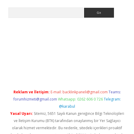
Arama
exper giriş adresi
betexper.xyz
m elexbet
Reklam ve İletişim:
E-mail:
backlinkpaneli@gmail.com
Teams:
forumhizmeti@gmail.com
Whatsapp: 0262 606 0 726
Telegram:
@karabul
Yasal Uyarı:
Sitemiz, 5651 Sayılı Kanun gereğince Bilgi Teknolojileri
ve İletişim Kurumu (BTK) tarafından onaylanmış bir Yer Sağlayıcı
olarak hizmet vermektedir. Bu nedenle, sitedeki içerikleri proaktif