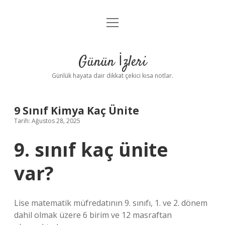
menüyü
Anasayfa
aç
Gizlilik Politikası
Günün İzleri
Yasal Uyarı
Günlük hayata dair dikkat çekici kısa notlar.
Hakkımızda
9 Sınıf Kimya Kaç Ünite
Tarih: Ağustos 28, 2025
9. sınıf kaç ünite
var?
Lise matematik müfredatının 9. sınıfı, 1. ve 2. dönem
dahil olmak üzere 6 birim ve 12 masraftan