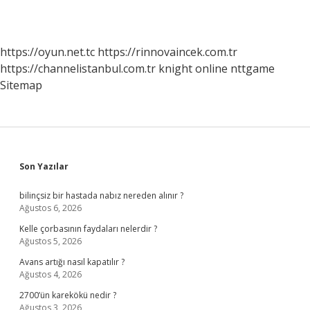
https://oyun.net.tc
https://rinnovaincek.com.tr
https://channelistanbul.com.tr
knight online
nttgame
Sitemap
Sidebar
Son Yazılar
bilinçsiz bir hastada nabız nereden alınır ?
Ağustos 6, 2026
Kelle çorbasının faydaları nelerdir ?
Ağustos 5, 2026
Avans artığı nasıl kapatılır ?
Ağustos 4, 2026
2700’ün karekökü nedir ?
Ağustos 3, 2026