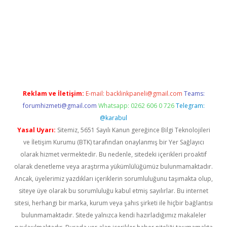
giriş adresi
betexper.xyz
m elexbet
Reklam ve İletişim:
E-mail:
backlinkpaneli@gmail.com
Teams:
forumhizmeti@gmail.com
Whatsapp: 0262 606 0 726
Telegram:
@karabul
Yasal Uyarı:
Sitemiz, 5651 Sayılı Kanun gereğince Bilgi Teknolojileri
ve İletişim Kurumu (BTK) tarafından onaylanmış bir Yer Sağlayıcı
olarak hizmet vermektedir. Bu nedenle, sitedeki içerikleri proaktif
olarak denetleme veya araştırma yükümlülüğümüz bulunmamaktadır.
Ancak, üyelerimiz yazdıkları içeriklerin sorumluluğunu taşımakta olup,
siteye üye olarak bu sorumluluğu kabul etmiş sayılırlar. Bu internet
sitesi, herhangi bir marka, kurum veya şahıs şirketi ile hiçbir bağlantısı
bulunmamaktadır. Sitede yalnızca kendi hazırladığımız makaleler