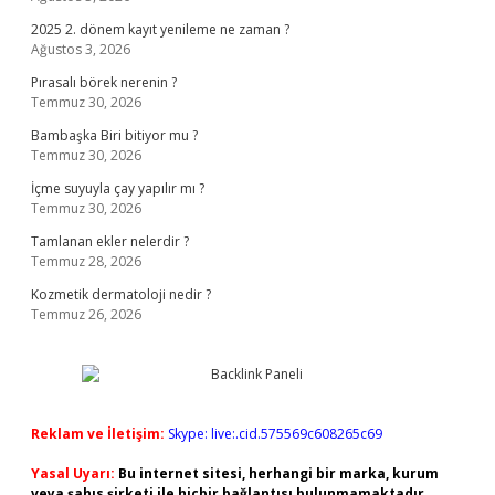
2025 2. dönem kayıt yenileme ne zaman ?
Ağustos 3, 2026
Pırasalı börek nerenin ?
Temmuz 30, 2026
Bambaşka Biri bitiyor mu ?
Temmuz 30, 2026
İçme suyuyla çay yapılır mı ?
Temmuz 30, 2026
Tamlanan ekler nelerdir ?
Temmuz 28, 2026
Kozmetik dermatoloji nedir ?
Temmuz 26, 2026
Reklam ve İletişim:
Skype: live:.cid.575569c608265c69
Yasal Uyarı:
Bu internet sitesi, herhangi bir marka, kurum
veya şahıs şirketi ile hiçbir bağlantısı bulunmamaktadır.