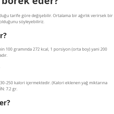
 börek eder?
u tarife göre değişebilir. Ortalama bir ağırlık verirsek bir
lduğunu söyleyebiliriz.
r?
nin 100 gramında 272 kcal, 1 porsiyon (orta boy) yani 200
dır.
?
0-250 kalori içermektedir. (Kalori eklenen yağ miktarına
N: 7.2 gr.
er?