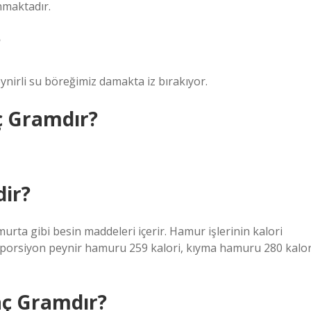
nmaktadır.
?
ynirli su böreğimiz damakta iz bırakıyor.
ç Gramdır?
dir?
murta gibi besin maddeleri içerir. Hamur işlerinin kalori
Bir porsiyon peynir hamuru 259 kalori, kıyma hamuru 280 kalor
aç Gramdır?