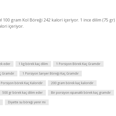
100 gram Kol Böreği 242 kalori içeriyor. 1 ince dilim (75 gr)
lori içeriyor.
ek eder
1 kg börek kaç dilim
1 Porsiyon Börek Kaç Gramdır
aç Gramdır
1 Porsiyon Sarıyer Böreği Kaç Gramdır
 Porsiyon börek Kaç Kaloridir
200 gram börek kaç kaloridir
500 gr börek kaç dilim eder
Bir porsiyon ıspanaklı börek kaç gramdır
Diyette su böreği yenir mi