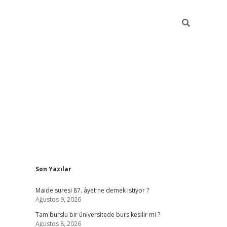
Sidebar
Son Yazılar
i
vdcasino güncel giriş
ilbet casino
ilbet yeni giriş
Betexper giri
Maide suresi 87. âyet ne demek istiyor ?
Ağustos 9, 2026
Tam burslu bir üniversitede burs kesilir mi ?
Ağustos 8, 2026