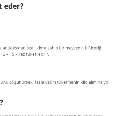
t eder?
 antioksidan özelliklere sahip bir meyvedir. Lif içeriği
12 – 15 kiraz tüketilebilir.
unu düşünürsek, fazla üzüm tüketmenin kilo alımına yol
?