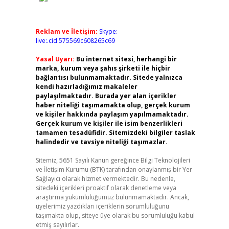
Reklam ve İletişim:
Skype:
live:.cid.575569c608265c69
Yasal Uyarı:
Bu internet sitesi, herhangi bir
marka, kurum veya şahıs şirketi ile hiçbir
bağlantısı bulunmamaktadır. Sitede yalnızca
kendi hazırladığımız makaleler
paylaşılmaktadır. Burada yer alan içerikler
haber niteliği taşımamakta olup, gerçek kurum
ve kişiler hakkında paylaşım yapılmamaktadır.
Gerçek kurum ve kişiler ile isim benzerlikleri
tamamen tesadüfidir. Sitemizdeki bilgiler taslak
halindedir ve tavsiye niteliği taşımazlar.
Sitemiz, 5651 Sayılı Kanun gereğince Bilgi Teknolojileri
ve İletişim Kurumu (BTK) tarafından onaylanmış bir Yer
Sağlayıcı olarak hizmet vermektedir. Bu nedenle,
sitedeki içerikleri proaktif olarak denetleme veya
araştırma yükümlülüğümüz bulunmamaktadır. Ancak,
üyelerimiz yazdıkları içeriklerin sorumluluğunu
taşımakta olup, siteye üye olarak bu sorumluluğu kabul
etmiş sayılırlar.