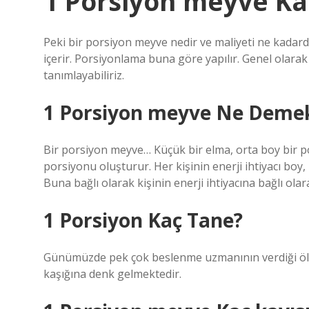
1 Porsiyon meyve Ka
Peki bir porsiyon meyve nedir ve maliyeti ne kadar
içerir. Porsiyonlama buna göre yapılır. Genel olarak
tanımlayabiliriz.
1 Porsiyon meyve Ne Deme
Bir porsiyon meyve… Küçük bir elma, orta boy bir p
porsiyonu oluşturur. Her kişinin enerji ihtiyacı boy, k
Buna bağlı olarak kişinin enerji ihtiyacına bağlı olar
1 Porsiyon Kaç Tane?
Günümüzde pek çok beslenme uzmanının verdiği ölçü
kaşığına denk gelmektedir.