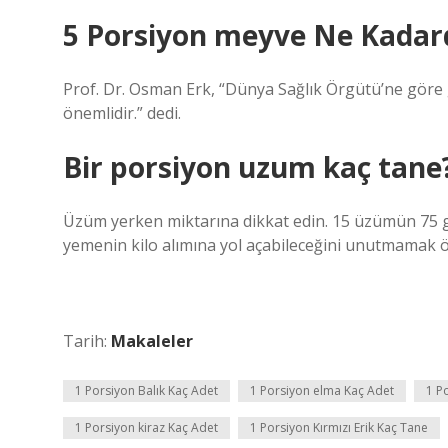
5 Porsiyon meyve Ne Kadar
Prof. Dr. Osman Erk, “Dünya Sağlık Örgütü’ne göre
önemlidir.” dedi.
Bir porsiyon uzum kaç tane
Üzüm yerken miktarına dikkat edin. 15 üzümün 75 
yemenin kilo alımına yol açabileceğini unutmamak ön
Tarih:
Makaleler
1 Porsiyon Balık Kaç Adet
1 Porsiyon elma Kaç Adet
1 P
1 Porsiyon kiraz Kaç Adet
1 Porsiyon Kırmızı Erik Kaç Tane