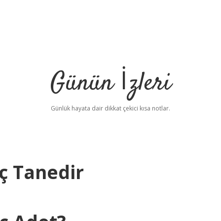
Günün İzleri
Günlük hayata dair dikkat çekici kısa notlar.
ç Tanedir
betc