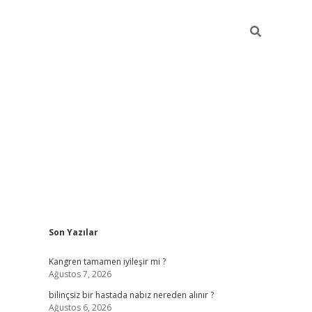
Sidebar
Son Yazılar
betci
vdcasino güncel giriş
ilbet casino
ilbet yeni giriş
Bet
Kangren tamamen iyileşir mi ?
Ağustos 7, 2026
bilinçsiz bir hastada nabız nereden alınır ?
Ağustos 6, 2026