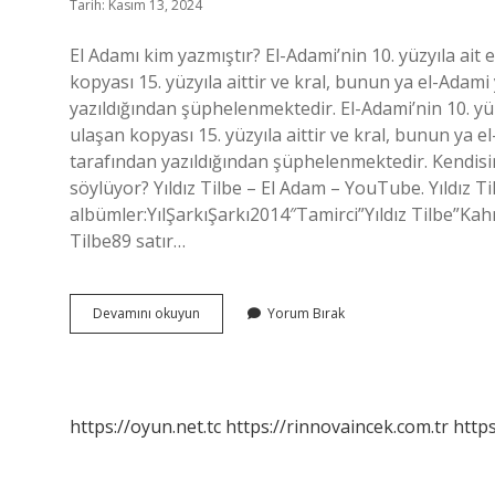
Tarih: Kasım 13, 2024
El Adamı kim yazmıştır? El-Adami’nin 10. yüzyıla ait
kopyası 15. yüzyıla aittir ve kral, bunun ya el-Adam
yazıldığından şüphelenmektedir. El-Adami’nin 10. yüz
ulaşan kopyası 15. yüzyıla aittir ve kral, bunun ya 
tarafından yazıldığından şüphelenmektedir. Kendisinin
söylüyor? Yıldız Tilbe – El Adam – YouTube. Yıldız Ti
albümler:YılŞarkıŞarkı2014″Tamirci”Yıldız Tilbe”Kahr
Tilbe89 satır…
El
Devamını okuyun
Yorum Bırak
Adamı
Söz
Müzik
Kime
Ait
https://oyun.net.tc
https://rinnovaincek.com.tr
https