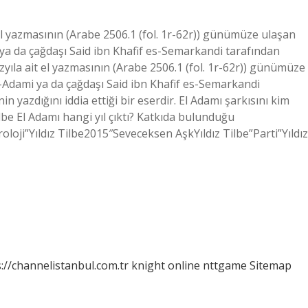
 el yazmasının (Arabe 2506.1 (fol. 1r-62r)) günümüze ulaşan
i ya da çağdaşı Said ibn Khafif es-Semarkandi tarafından
yıla ait el yazmasının (Arabe 2506.1 (fol. 1r-62r)) günümüze
el-Adami ya da çağdaşı Said ibn Khafif es-Semarkandi
 yazdığını iddia ettiği bir eserdir. El Adamı şarkısını kim
lbe El Adamı hangi yıl çıktı? Katkıda bulunduğu
oloji”Yıldız Tilbe2015″Seveceksen AşkYıldız Tilbe”Parti”Yıldız
://channelistanbul.com.tr
knight online
nttgame
Sitemap