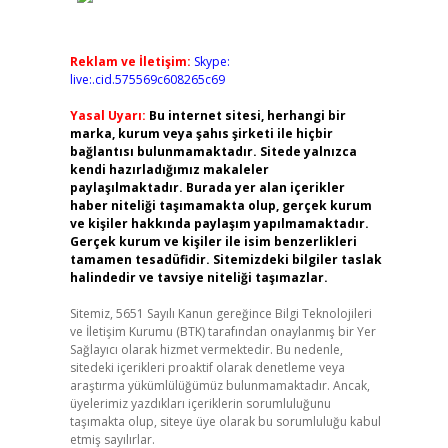
Reklam ve İletişim:
Skype:
live:.cid.575569c608265c69
Yasal Uyarı:
Bu internet sitesi, herhangi bir
marka, kurum veya şahıs şirketi ile hiçbir
bağlantısı bulunmamaktadır. Sitede yalnızca
kendi hazırladığımız makaleler
paylaşılmaktadır. Burada yer alan içerikler
haber niteliği taşımamakta olup, gerçek kurum
ve kişiler hakkında paylaşım yapılmamaktadır.
Gerçek kurum ve kişiler ile isim benzerlikleri
tamamen tesadüfidir. Sitemizdeki bilgiler taslak
halindedir ve tavsiye niteliği taşımazlar.
Sitemiz, 5651 Sayılı Kanun gereğince Bilgi Teknolojileri
ve İletişim Kurumu (BTK) tarafından onaylanmış bir Yer
Sağlayıcı olarak hizmet vermektedir. Bu nedenle,
sitedeki içerikleri proaktif olarak denetleme veya
araştırma yükümlülüğümüz bulunmamaktadır. Ancak,
üyelerimiz yazdıkları içeriklerin sorumluluğunu
taşımakta olup, siteye üye olarak bu sorumluluğu kabul
etmiş sayılırlar.