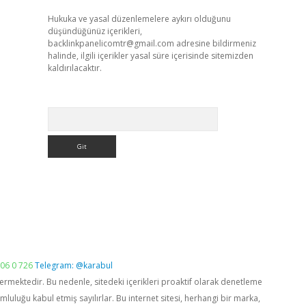
Hukuka ve yasal düzenlemelere aykırı olduğunu
düşündüğünüz içerikleri,
backlinkpanelicomtr@gmail.com
adresine bildirmeniz
halinde, ilgili içerikler yasal süre içerisinde sitemizden
kaldırılacaktır.
Arama
06 0 726
Telegram: @karabul
vermektedir. Bu nedenle, sitedeki içerikleri proaktif olarak denetleme
luğu kabul etmiş sayılırlar. Bu internet sitesi, herhangi bir marka,