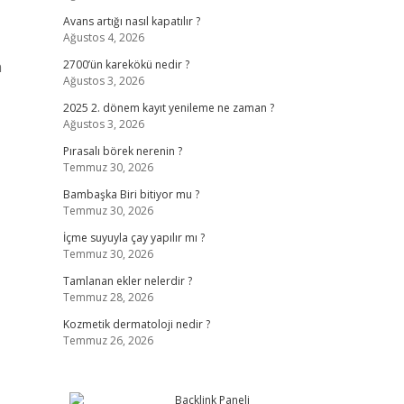
Avans artığı nasıl kapatılır ?
Ağustos 4, 2026
n
2700’ün karekökü nedir ?
Ağustos 3, 2026
2025 2. dönem kayıt yenileme ne zaman ?
Ağustos 3, 2026
Pırasalı börek nerenin ?
Temmuz 30, 2026
Bambaşka Biri bitiyor mu ?
Temmuz 30, 2026
İçme suyuyla çay yapılır mı ?
Temmuz 30, 2026
Tamlanan ekler nelerdir ?
Temmuz 28, 2026
Kozmetik dermatoloji nedir ?
Temmuz 26, 2026