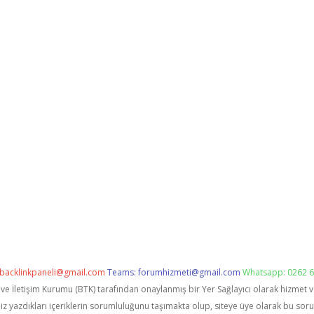
backlinkpaneli@gmail.com
Teams:
forumhizmeti@gmail.com
Whatsapp: 0262 6
i ve İletişim Kurumu (BTK) tarafından onaylanmış bir Yer Sağlayıcı olarak hizmet 
zdıkları içeriklerin sorumluluğunu taşımakta olup, siteye üye olarak bu sorumlu