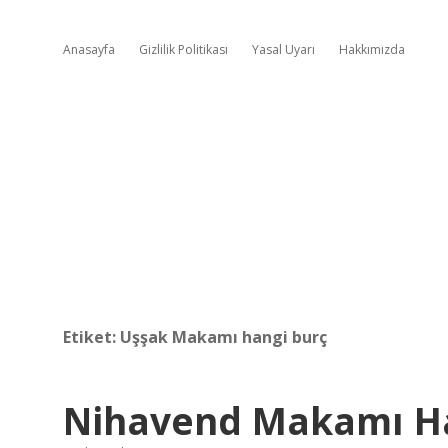
Anasayfa
Gizlilik Politikası
Yasal Uyarı
Hakkımızda
Etiket:
Uşşak Makamı hangi burç
Nihavend Makamı Ha