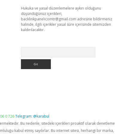
Hukuka ve yasal düzenlemelere aykırı olduğunu
düşündüğünüz içerikleri,
backlinkpanelicomtr@gmail.com
adresine bildirmeniz
halinde, ilgili içerikler yasal süre içerisinde sitemizden
kaldırılacaktır.
Arama
06 0 726
Telegram: @karabul
vermektedir. Bu nedenle, sitedeki içerikleri proaktif olarak denetleme
luğu kabul etmiş sayılırlar. Bu internet sitesi, herhangi bir marka,