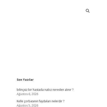
Sidebar
Son Yazılar
betci
vdcasino güncel giriş
ilbet casino
ilbet yeni giriş
Bete
bilinçsiz bir hastada nabız nereden alınır ?
Ağustos 6, 2026
Kelle çorbasının faydaları nelerdir ?
Ağustos 5, 2026