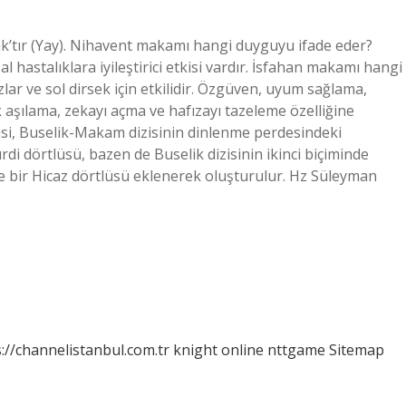
’tır (Yay). Nihavent makamı hangi duyguyu ifade eder?
 hastalıklara iyileştirici etkisi vardır. İsfahan makamı hangi
ar ve sol dirsek için etkilidir. Özgüven, uyum sağlama,
ik aşılama, zekayı açma ve hafızayı tazeleme özelliğine
isi, Buselik-Makam dizisinin dinlenme perdesindeki
i dörtlüsü, bazen de Buselik dizisinin ikinci biçiminde
ne bir Hicaz dörtlüsü eklenerek oluşturulur. Hz Süleyman
://channelistanbul.com.tr
knight online
nttgame
Sitemap