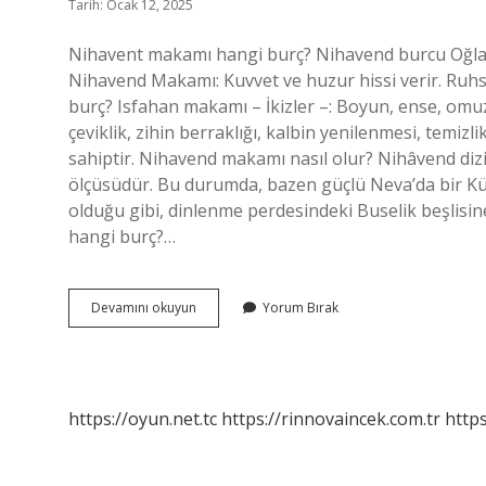
Tarih: Ocak 12, 2025
Nihavent makamı hangi burç? Nihavend burcu Oğlak
Nihavend Makamı: Kuvvet ve huzur hissi verir. Ruhsal
burç? Isfahan makamı – İkizler –: Boyun, ense, omuzl
çeviklik, zihin berraklığı, kalbin yenilenmesi, temizl
sahiptir. Nihavend makamı nasıl olur? Nihâvend diz
ölçüsüdür. Bu durumda, bazen güçlü Neva’da bir Kürd
olduğu gibi, dinlenme perdesindeki Buselik beşlisi
hangi burç?…
Nihavend
Devamını okuyun
Yorum Bırak
Makamı
Hangi
Burç
https://oyun.net.tc
https://rinnovaincek.com.tr
https