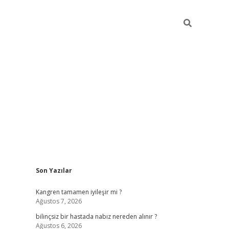
Sidebar
Son Yazılar
betci
vdcasino güncel giriş
ilbet casino
ilbet yeni giriş
Bete
Kangren tamamen iyileşir mi ?
Ağustos 7, 2026
bilinçsiz bir hastada nabız nereden alınır ?
Ağustos 6, 2026