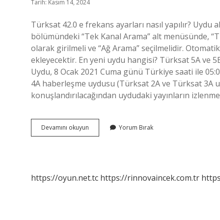
Tarih: Kasım 14, 2024
Türksat 42.0 e frekans ayarları nasıl yapılır? Uydu
bölümündeki “Tek Kanal Arama” alt menüsünde, “Tü
olarak girilmeli ve “Ağ Arama” seçilmelidir. Otomatik
ekleyecektir. En yeni uydu hangisi? Türksat 5A ve 5
Uydu, 8 Ocak 2021 Cuma günü Türkiye saati ile 05:00
4A haberleşme uydusu (Türksat 2A ve Türksat 3A uy
konuşlandırılacağından uydudaki yayınların izlenmesi
Şu
Devamını okuyun
Yorum Bırak
Anki
Uydu
Hangisi
https://oyun.net.tc
https://rinnovaincek.com.tr
https