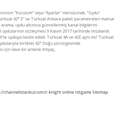
 alıcınızın “Kurulum” veya “Ayarlar” menüsünde, “Uydu”
rksat 42° E” ve Türksat Ankara paket parametreleri manue
 arama, uydu alıcınıza güncellenmiş kanal bilgilerini
B uydularının sözleşmesi 9 Kasım 2017 tarihinde imzalandı.
’te uyduya teslim edildi. Türksat 4A ve 42E aynı mı? Türksat
dularıyla birlikte) 42° Doğu yörüngesinde
 için ilave bir antene ihtiyaç…
://channelistanbul.com.tr
knight online
nttgame
Sitemap