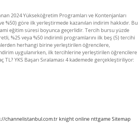
mlanan 2024 Yükseköğretim Programları ve Kontenjanları
e %50) göre ilk yerleştirmede kazanılan indirim hakkıdır. Bu
mi eğitim süresi boyunca geçerlidir. Tercih bursu yüzde
tli, %25 veya %50 indirimli programlarını ilk beş (5) tercihi
erden herhangi birine yerleştirilen öğrencilere,
irim uygulanırken, ilk tercihlerine yerleştirilen öğrencilere
ç TL? YKS Başarı Sıralaması 4 kademede gerçekleştiriliyor:
://channelistanbul.com.tr
knight online
nttgame
Sitemap