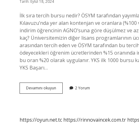
Tarih: Eylül 18, 2024
İlk sıra tercih bursu nedir? ÖSYM tarafından yayı
Kılavuzu’nda yer alan kontenjan ve oranlara (%100 v
indirim öğrencinin AGNO’suna göre düşülmez ve aza
kaç? Üniversitemizin diğer lisans programlarının ücre
arasından tercih eden ve ÖSYM tarafından bu tercihl
ödeyecekleri öğrenim ücretlerinden %15 oranında ind
bu oran %20 olarak uygulanır. YKS ilk 1000 bursu ka
YKS Başarı…
Sıra
Devamını okuyun
2 Yorum
Dışı
Tercih
Bursu
Nedir
https://oyun.net.tc
https://rinnovaincek.com.tr
https