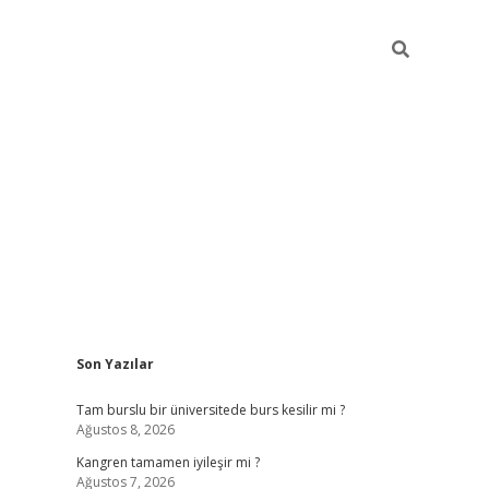
Sidebar
Son Yazılar
betci
vdcasino güncel giriş
ilbet casino
ilbet yeni giriş
Betex
Tam burslu bir üniversitede burs kesilir mi ?
Ağustos 8, 2026
Kangren tamamen iyileşir mi ?
Ağustos 7, 2026