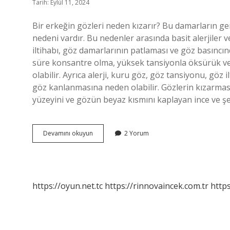
Tarih: Eylül 11, 2024
Bir erkeğin gözleri neden kızarır? Bu damarların g
nedeni vardır. Bu nedenler arasında basit alerjiler 
iltihabı, göz damarlarının patlaması ve göz basıncında
süre konsantre olma, yüksek tansiyonla öksürük v
olabilir. Ayrıca alerji, kuru göz, göz tansiyonu, göz i
göz kanlanmasına neden olabilir. Gözlerin kızarmas
yüzeyini ve gözün beyaz kısmını kaplayan ince ve şe
Erkeklerin
Devamını okuyun
2 Yorum
Gözü
Neden
Kızarır
https://oyun.net.tc
https://rinnovaincek.com.tr
https