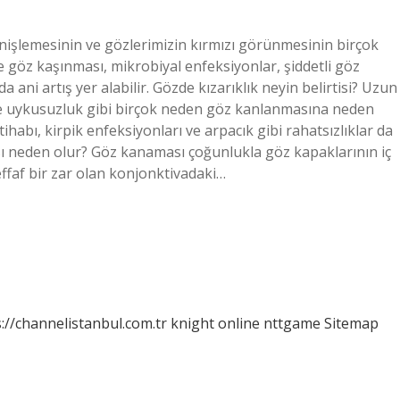
enişlemesinin ve gözlerimizin kırmızı görünmesinin birçok
ve göz kaşınması, mikrobiyal enfeksiyonlar, şiddetli göz
 ani artış yer alabilir. Gözde kızarıklık neyin belirtisi? Uzun
e uykusuzluk gibi birçok neden göz kanlanmasına neden
ltihabı, kirpik enfeksiyonları ve arpacık gibi rahatsızlıklar da
ı neden olur? Göz kanaması çoğunlukla göz kapaklarının iç
ffaf bir zar olan konjonktivadaki…
://channelistanbul.com.tr
knight online
nttgame
Sitemap