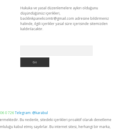
Hukuka ve yasal düzenlemelere aykırı olduğunu
düşündüğünüz içerikleri,
backlinkpanelicomtr@gmail.com
adresine bildirmeniz
halinde, ilgili içerikler yasal süre içerisinde sitemizden
kaldırılacaktır.
Arama
06 0 726
Telegram: @karabul
vermektedir. Bu nedenle, sitedeki içerikleri proaktif olarak denetleme
luğu kabul etmiş sayılırlar. Bu internet sitesi, herhangi bir marka,