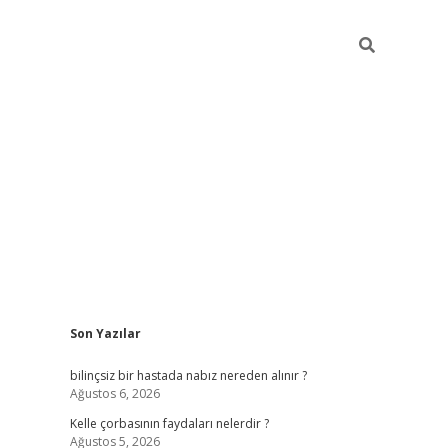
Sidebar
Son Yazılar
betci
vdcasino güncel giriş
ilbet casino
ilbet yeni giriş
Bete
bilinçsiz bir hastada nabız nereden alınır ?
Ağustos 6, 2026
Kelle çorbasının faydaları nelerdir ?
Ağustos 5, 2026