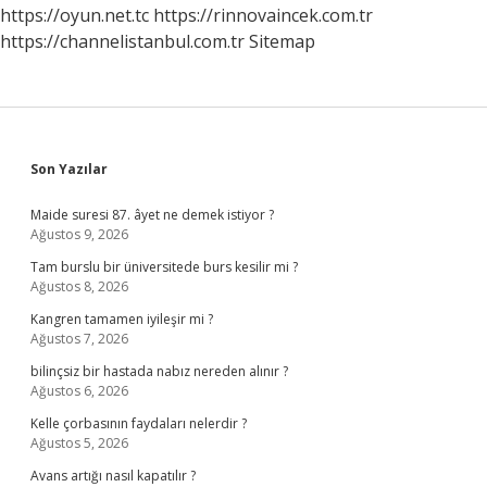
Onaylanır
https://oyun.net.tc
https://rinnovaincek.com.tr
https://channelistanbul.com.tr
Sitemap
Sidebar
Son Yazılar
Maide suresi 87. âyet ne demek istiyor ?
Ağustos 9, 2026
Tam burslu bir üniversitede burs kesilir mi ?
Ağustos 8, 2026
Kangren tamamen iyileşir mi ?
Ağustos 7, 2026
bilinçsiz bir hastada nabız nereden alınır ?
Ağustos 6, 2026
Kelle çorbasının faydaları nelerdir ?
Ağustos 5, 2026
Avans artığı nasıl kapatılır ?