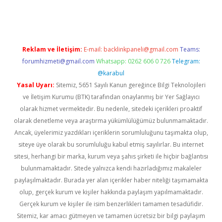
iriş
Betexper giriş adresi
betexper.xyz
m elexbet
Reklam ve İletişim:
E-mail:
backlinkpaneli@gmail.com
Teams:
forumhizmeti@gmail.com
Whatsapp: 0262 606 0 726
Telegram:
@karabul
Yasal Uyarı:
Sitemiz, 5651 Sayılı Kanun gereğince Bilgi Teknolojileri
ve İletişim Kurumu (BTK) tarafından onaylanmış bir Yer Sağlayıcı
olarak hizmet vermektedir. Bu nedenle, sitedeki içerikleri proaktif
olarak denetleme veya araştırma yükümlülüğümüz bulunmamaktadır.
Ancak, üyelerimiz yazdıkları içeriklerin sorumluluğunu taşımakta olup,
siteye üye olarak bu sorumluluğu kabul etmiş sayılırlar. Bu internet
sitesi, herhangi bir marka, kurum veya şahıs şirketi ile hiçbir bağlantısı
bulunmamaktadır. Sitede yalnızca kendi hazırladığımız makaleler
paylaşılmaktadır. Burada yer alan içerikler haber niteliği taşımamakta
olup, gerçek kurum ve kişiler hakkında paylaşım yapılmamaktadır.
Gerçek kurum ve kişiler ile isim benzerlikleri tamamen tesadüfidir.
Sitemiz, kar amacı gütmeyen ve tamamen ücretsiz bir bilgi paylaşım