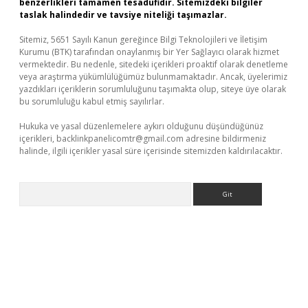
benzerlikleri tamamen tesadüfidir. Sitemizdeki bilgiler
taslak halindedir ve tavsiye niteliği taşımazlar.
Sitemiz, 5651 Sayılı Kanun gereğince Bilgi Teknolojileri ve İletişim
Kurumu (BTK) tarafından onaylanmış bir Yer Sağlayıcı olarak hizmet
vermektedir. Bu nedenle, sitedeki içerikleri proaktif olarak denetleme
veya araştırma yükümlülüğümüz bulunmamaktadır. Ancak, üyelerimiz
yazdıkları içeriklerin sorumluluğunu taşımakta olup, siteye üye olarak
bu sorumluluğu kabul etmiş sayılırlar.
Hukuka ve yasal düzenlemelere aykırı olduğunu düşündüğünüz
içerikleri,
backlinkpanelicomtr@gmail.com
adresine bildirmeniz
halinde, ilgili içerikler yasal süre içerisinde sitemizden kaldırılacaktır.
Arama