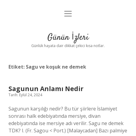
menüyü
Anasayfa
aç
Gizlilik Politikası
Günün İzleri
Yasal Uyarı
Günlük hayata dair dikkat çekici kısa notlar.
Hakkımızda
Etiket:
Sagu ve koşuk ne demek
Sagunun Anlamı Nedir
Tarih: Eylül 24, 2024
Sagunun karşılığı nedir? Bu tür şiirlere İslamiyet
sonrası halk edebiyatında mersiye, divan
edebiyatında ise mersiye adı verilir. Sagu ne demek
TDK? I. (Fr. Sagou < Port.) [Malaycadan] Bazı palmiye