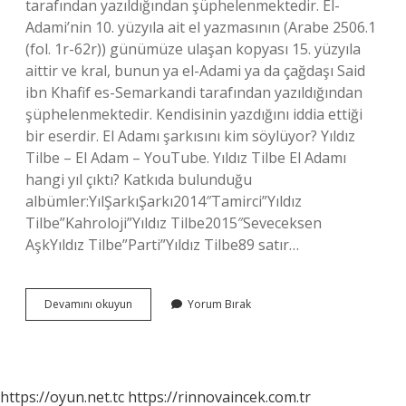
tarafından yazıldığından şüphelenmektedir. El-
Adami’nin 10. yüzyıla ait el yazmasının (Arabe 2506.1
(fol. 1r-62r)) günümüze ulaşan kopyası 15. yüzyıla
aittir ve kral, bunun ya el-Adami ya da çağdaşı Said
ibn Khafif es-Semarkandi tarafından yazıldığından
şüphelenmektedir. Kendisinin yazdığını iddia ettiği
bir eserdir. El Adamı şarkısını kim söylüyor? Yıldız
Tilbe – El Adam – YouTube. Yıldız Tilbe El Adamı
hangi yıl çıktı? Katkıda bulunduğu
albümler:YılŞarkıŞarkı2014″Tamirci”Yıldız
Tilbe”Kahroloji”Yıldız Tilbe2015″Seveceksen
AşkYıldız Tilbe”Parti”Yıldız Tilbe89 satır…
El
Devamını okuyun
Yorum Bırak
Adamı
Söz
Müzik
Kime
Ait
https://oyun.net.tc
https://rinnovaincek.com.tr