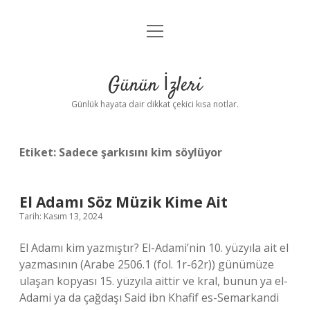
menüyü
Anasayfa
aç
Gizlilik Politikası
Günün İzleri
Yasal Uyarı
Günlük hayata dair dikkat çekici kısa notlar.
Hakkımızda
Etiket:
Sadece şarkısını kim söylüyor
El Adamı Söz Müzik Kime Ait
Tarih: Kasım 13, 2024
El Adamı kim yazmıştır? El-Adami’nin 10. yüzyıla ait el
yazmasının (Arabe 2506.1 (fol. 1r-62r)) günümüze
ulaşan kopyası 15. yüzyıla aittir ve kral, bunun ya el-
Adami ya da çağdaşı Said ibn Khafif es-Semarkandi