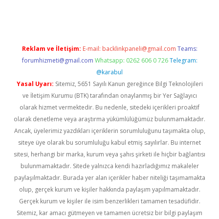
iriş
Betexper giriş adresi
betexper.xyz
m elexbet
Reklam ve İletişim:
E-mail:
backlinkpaneli@gmail.com
Teams:
forumhizmeti@gmail.com
Whatsapp: 0262 606 0 726
Telegram:
@karabul
Yasal Uyarı:
Sitemiz, 5651 Sayılı Kanun gereğince Bilgi Teknolojileri
ve İletişim Kurumu (BTK) tarafından onaylanmış bir Yer Sağlayıcı
olarak hizmet vermektedir. Bu nedenle, sitedeki içerikleri proaktif
olarak denetleme veya araştırma yükümlülüğümüz bulunmamaktadır.
Ancak, üyelerimiz yazdıkları içeriklerin sorumluluğunu taşımakta olup,
siteye üye olarak bu sorumluluğu kabul etmiş sayılırlar. Bu internet
sitesi, herhangi bir marka, kurum veya şahıs şirketi ile hiçbir bağlantısı
bulunmamaktadır. Sitede yalnızca kendi hazırladığımız makaleler
paylaşılmaktadır. Burada yer alan içerikler haber niteliği taşımamakta
olup, gerçek kurum ve kişiler hakkında paylaşım yapılmamaktadır.
Gerçek kurum ve kişiler ile isim benzerlikleri tamamen tesadüfidir.
Sitemiz, kar amacı gütmeyen ve tamamen ücretsiz bir bilgi paylaşım