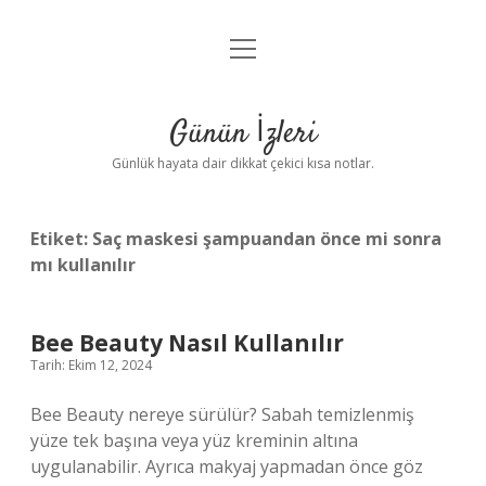
menüyü
Anasayfa
aç
Gizlilik Politikası
Günün İzleri
Yasal Uyarı
Günlük hayata dair dikkat çekici kısa notlar.
Hakkımızda
Etiket:
Saç maskesi şampuandan önce mi sonra
mı kullanılır
Bee Beauty Nasıl Kullanılır
Tarih: Ekim 12, 2024
Bee Beauty nereye sürülür? Sabah temizlenmiş
yüze tek başına veya yüz kreminin altına
uygulanabilir. Ayrıca makyaj yapmadan önce göz