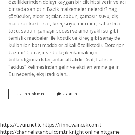
özelliklerinden dolayı kaygan bir cilt hissi verir ve acı
bir tada sahiptir. Bazik malzemeler nelerdir? Yağ
çözücüler, gider açıcılar, sabun, çamaşır suyu, diş
macunu, karbonat, kireç suyu, mermer, kabartma
tozu, sabun, çamaşır sodası ve amonyaklı su gibi
temizlik maddeleri ile kostik ve kireç gibi sanayide
kullanılan bazı maddeler alkali özelliktedir. Deterjan
baz mı? Çamaşır ve bulaşık yıkamak için
kullandığımız deterjanlar alkalidir. Asit, Latince
“acidus” kelimesinden gelir ve ekşi anlamına gelir.
Bu nedenle, ekşi tadı olan…
Tüm
Devamını okuyun
2 Yorum
Temizlik
Malzemeleri
Baz
Mı
https://oyun.net.tc
https://rinnovaincek.com.tr
https://channelistanbul.com.tr
knight online
nttgame