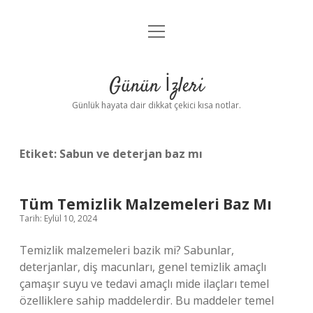
menüyü
Anasayfa
aç
Gizlilik Politikası
Günün İzleri
Yasal Uyarı
Günlük hayata dair dikkat çekici kısa notlar.
Hakkımızda
Etiket:
Sabun ve deterjan baz mı
Tüm Temizlik Malzemeleri Baz Mı
Tarih: Eylül 10, 2024
Temizlik malzemeleri bazik mi? Sabunlar,
deterjanlar, diş macunları, genel temizlik amaçlı
çamaşır suyu ve tedavi amaçlı mide ilaçları temel
özelliklere sahip maddelerdir. Bu maddeler temel